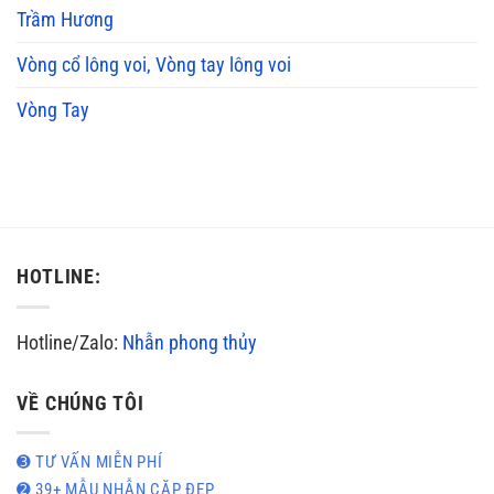
Trầm Hương
Vòng cổ lông voi, Vòng tay lông voi
Vòng Tay
HOTLINE:
Hotline/Zalo:
Nhẫn phong thủy
VỀ CHÚNG TÔI
➌ TƯ VẤN MIỄN PHÍ
➋ 39+ MẪU NHẪN CẶP ĐẸP