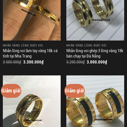
NHẪN VÀNG LÔNG ĐUÔI VOI
NHẪN VÀNG LÔNG ĐUÔI VOI
Nhẫn lông voi làm tay vàng 18k cá
Nhẫn lông voi ghép 3 lông vàng 18k
tính tại Nha Trang
bán chạy tại Đà Nẵng
Giá
Giá
Giá
Giá
3.500.000
₫
3.300.000
₫
3.250.000
₫
3.000.000
₫
gốc
hiện
gốc
hiện
là:
tại
là:
tại
3.500.000₫.
là:
3.250.000₫.
là:
3.300.000₫.
3.000.000₫.
Giảm giá!
Giảm giá!