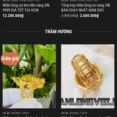
NHẪN VÀNG LÔNG ĐUÔI VOI
NHẪN VÀNG LÔNG ĐUÔI VOI
Nhẫn lông voi kim tiền vàng 24k
Tổng hợp nhẫn lông voi vàng 18k
9999 GIÁ TỐT TẠI HCM
BÁN CHẠY NHẤT NĂM 2021
Giá
Giá
12.200.000
₫
2.900.000
₫
2.600.000
₫
gốc
hiện
là:
tại
2.900.000₫.
là:
2.600.000₫.
TRẦM HƯƠNG
Giảm giá!
NHẪN PHONG THỦY
NHẪN PHONG THỦY