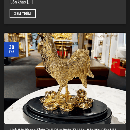
luôn khao [...]
XEM THÊM
30
Th6