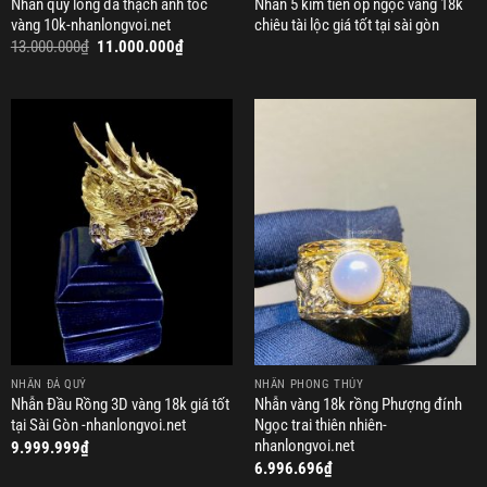
Nhẫn quy long đá thạch anh tóc
Nhẫn 5 kim tiền ốp ngọc vàng 18k
vàng 10k-nhanlongvoi.net
chiêu tài lộc giá tốt tại sài gòn
Giá
Giá
13.000.000
₫
11.000.000
₫
gốc
hiện
là:
tại
13.000.000₫.
là:
11.000.000₫.
NHẪN ĐÁ QUÝ
NHẪN PHONG THỦY
Nhẫn Đầu Rồng 3D vàng 18k giá tốt
Nhẫn vàng 18k rồng Phượng đính
tại Sài Gòn -nhanlongvoi.net
Ngọc trai thiên nhiên-
nhanlongvoi.net
9.999.999
₫
6.996.696
₫