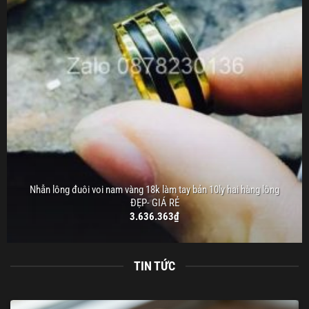
Nhẫn lông đuôi voi nam vàng 18k làm tay bản 10ly hai hàng lông
ĐẸP- GIÁ RẺ
3.636.363
₫
TIN TỨC