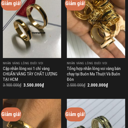
Giảm giá!
Giảm giá!
NHẪN VÀNG LÔNG ĐUÔI VOI
NHẪN VÀNG LÔNG ĐUÔI VOI
Cặp nhẫn lông voi 1 chỉ vàng
Tổng hợp nhẫn lông voi vàng bán
CHUẨN VÀNG TÂY CHẤT LƯỢNG
chạy tại Buôn Ma Thuột Và Buôn
TẠI HCM
Đôn
Giá
Giá
Giá
Giá
3.900.000
₫
3.500.000
₫
2.500.000
₫
2.000.000
₫
gốc
hiện
gốc
hiện
là:
tại
là:
tại
3.900.000₫.
là:
2.500.000₫.
là:
3.500.000₫.
2.000.000₫.
Giảm giá!
Giảm giá!