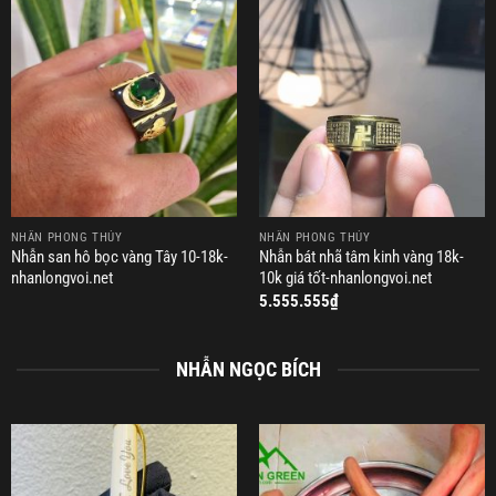
NHẪN PHONG THỦY
NHẪN PHONG THỦY
Nhẫn san hô bọc vàng Tây 10-18k-
Nhẫn bát nhã tâm kinh vàng 18k-
nhanlongvoi.net
10k giá tốt-nhanlongvoi.net
5.555.555
₫
NHẪN NGỌC BÍCH