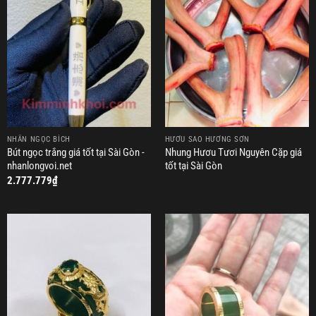
NHẪN NGỌC BÍCH
HƯƠU SAO HƯƠNG SƠN
Bút ngọc trắng giá tốt tại Sài Gòn -
Nhung Hươu Tươi Nguyên Cặp giá
nhanlongvoi.net
tốt tại Sài Gòn
2.777.779
₫