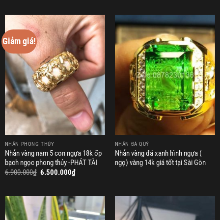
Giảm giá!
NHẪN PHONG THỦY
NHẪN ĐÁ QUÝ
Nhẫn vàng nam 5 con ngựa 18k ốp
Nhẫn vàng đá xanh hình ngựa (
bạch ngọc phong thủy -PHÁT TÀI
ngọ) vàng 14k giá tốt tại Sài Gòn
Giá
Giá
6.900.000
₫
6.500.000
₫
gốc
hiện
là:
tại
6.900.000₫.
là:
6.500.000₫.