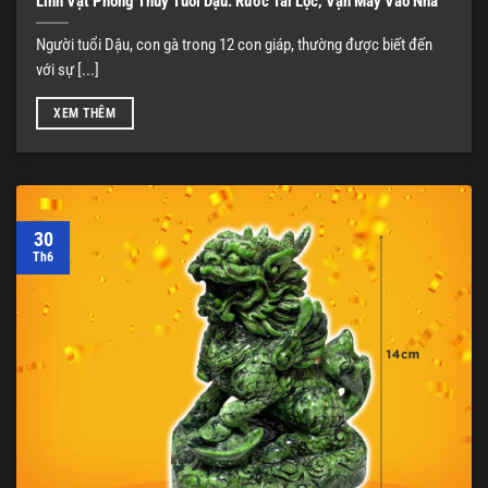
Linh Vật Phong Thủy Tuổi Dậu: Rước Tài Lộc, Vận May Vào Nhà
Người tuổi Dậu, con gà trong 12 con giáp, thường được biết đến
với sự [...]
XEM THÊM
30
Th6