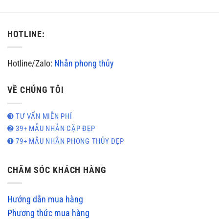
HOTLINE:
Hotline/Zalo:
Nhẫn phong thủy
VỀ CHÚNG TÔI
➌ TƯ VẤN MIỄN PHÍ
➋ 39+ MẪU NHẪN CẶP ĐẸP
➊ 79+ MẪU NHẪN PHONG THỦY ĐẸP
CHĂM SÓC KHÁCH HÀNG
Hướng dẫn mua hàng
Phương thức mua hàng