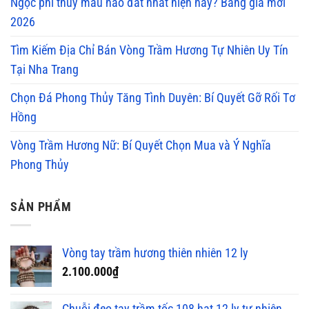
Ngọc phỉ thúy màu nào đắt nhất hiện nay? Bảng giá mới
2026
Tìm Kiếm Địa Chỉ Bán Vòng Trầm Hương Tự Nhiên Uy Tín
Tại Nha Trang
Chọn Đá Phong Thủy Tăng Tình Duyên: Bí Quyết Gỡ Rối Tơ
Hồng
Vòng Trầm Hương Nữ: Bí Quyết Chọn Mua và Ý Nghĩa
Phong Thủy
SẢN PHẨM
Vòng tay trầm hương thiên nhiên 12 ly
2.100.000
₫
Chuỗi đeo tay trầm tốc 108 hạt 12 ly tự nhiên