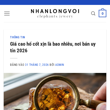
Bỏ
qua
0
nội
dung
THÔNG TIN
Giá cao hổ cốt xịn là bao nhiêu, nơi bán uy
tín 2026
ĐĂNG VÀO
31 THÁNG 7, 2026
BỞI
ADMIN