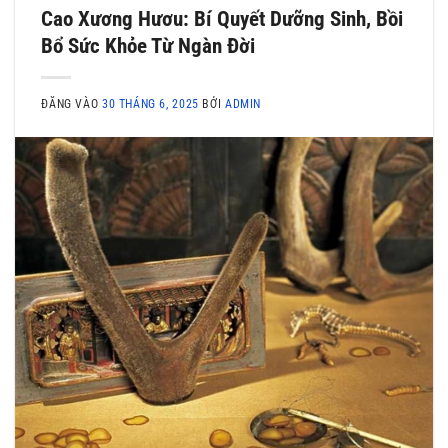
Cao Xương Hươu: Bí Quyết Dưỡng Sinh, Bồi
Bổ Sức Khỏe Từ Ngàn Đời
ĐĂNG VÀO
30 THÁNG 6, 2025
BỞI
ADMIN