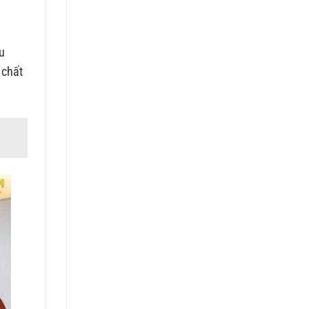
ều
ề chất