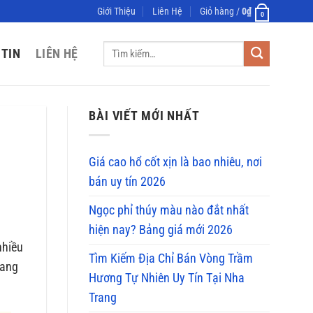
Giới Thiệu
Liên Hệ
Giỏ hàng /
0
₫
0
Tìm
 TIN
LIÊN HỆ
kiếm:
BÀI VIẾT MỚI NHẤT
Giá cao hổ cốt xịn là bao nhiêu, nơi
bán uy tín 2026
Ngọc phỉ thúy màu nào đắt nhất
hiện nay? Bảng giá mới 2026
nhiều
Tìm Kiếm Địa Chỉ Bán Vòng Trầm
rang
Hương Tự Nhiên Uy Tín Tại Nha
Trang