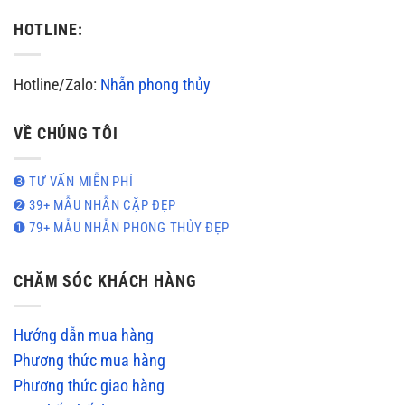
HOTLINE:
Hotline/Zalo:
Nhẫn phong thủy
VỀ CHÚNG TÔI
➌ TƯ VẤN MIỄN PHÍ
➋ 39+ MẪU NHẪN CẶP ĐẸP
➊ 79+ MẪU NHẪN PHONG THỦY ĐẸP
CHĂM SÓC KHÁCH HÀNG
Hướng dẫn mua hàng
Phương thức mua hàng
Phương thức giao hàng