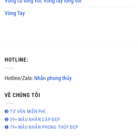
Vòng cổ lông voi, Vòng tay lông voi
Vòng Tay
HOTLINE:
Hotline/Zalo:
Nhẫn phong thủy
VỀ CHÚNG TÔI
➌ TƯ VẤN MIỄN PHÍ
➋ 39+ MẪU NHẪN CẶP ĐẸP
➊ 79+ MẪU NHẪN PHONG THỦY ĐẸP