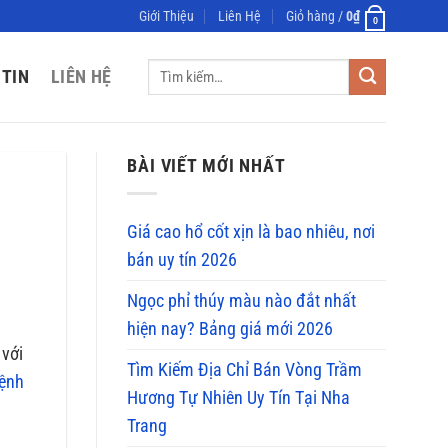
Giới Thiệu
Liên Hệ
Giỏ hàng /
0
₫
0
Tìm
 TIN
LIÊN HỆ
kiếm:
BÀI VIẾT MỚI NHẤT
Giá cao hổ cốt xịn là bao nhiêu, nơi
bán uy tín 2026
Ngọc phỉ thúy màu nào đắt nhất
hiện nay? Bảng giá mới 2026
 với
Tìm Kiếm Địa Chỉ Bán Vòng Trầm
ệnh
Hương Tự Nhiên Uy Tín Tại Nha
Trang