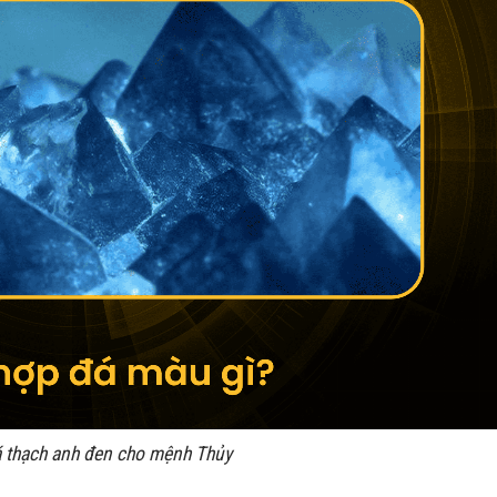
á thạch anh đen cho mệnh Thủy