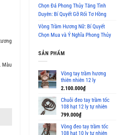
Chọn Đá Phong Thủy Tăng Tình
Duyên: Bí Quyết Gỡ Rối Tơ Hồng
Vòng Trầm Hương Nữ: Bí Quyết
Chọn Mua và Ý Nghĩa Phong Thủy
 tương
SẢN PHẨM
c. Màu
Vòng tay trầm hương
thiên nhiên 12 ly
2.100.000
₫
Chuỗi đeo tay trầm tốc
108 hạt 12 ly tự nhiên
799.000
₫
Vòng đeo tay trầm tốc
108 hạt 10 ly tự nhiên