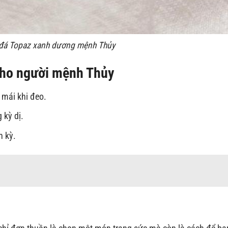
 đá Topaz xanh dương mệnh Thủy
 cho người mệnh Thủy
 mái khi đeo.
 kỳ dị.
h kỳ.