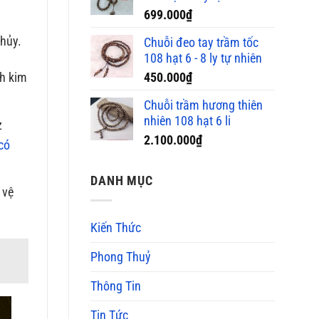
699.000
₫
Thủy.
Chuỗi đeo tay trầm tốc
108 hạt 6 - 8 ly tự nhiên
450.000
₫
ch kim
Chuỗi trầm hương thiên
nhiên 108 hạt 6 li
z
2.100.000
₫
có
DANH MỤC
 vệ
Kiến Thức
Phong Thuỷ
Thông Tin
Tin Tức