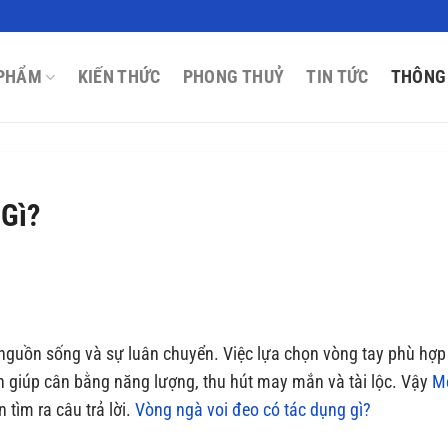
PHẨM
KIẾN THỨC
PHONG THUỶ
TIN TỨC
THÔNG
 Gì?
guồn sống và sự luân chuyển. Việc lựa chọn vòng tay phù hợp
 giúp cân bằng năng lượng, thu hút may mắn và tài lộc. Vậy
M
 tìm ra câu trả lời.
Vòng ngà voi đeo có tác dụng gì?