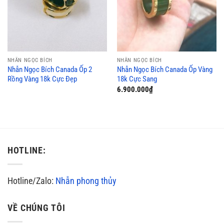
NHẪN NGỌC BÍCH
NHẪN NGỌC BÍCH
Nhẫn Ngọc Bích Canada Ốp 2
Nhẫn Ngọc Bích Canada Ốp Vàng
Rồng Vàng 18k Cực Đẹp
18k Cực Sang
6.900.000
₫
HOTLINE:
Hotline/Zalo:
Nhẫn phong thủy
VỀ CHÚNG TÔI