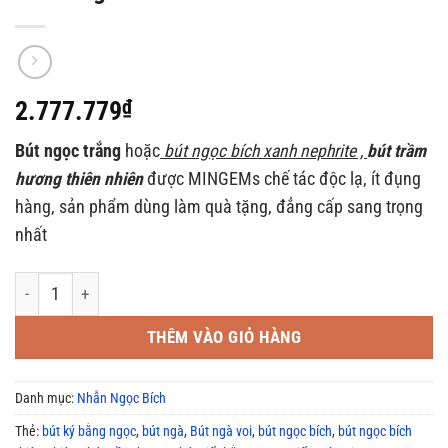
2.777.779
₫
Bút ngọc trắng
hoặc
bút ngọc bích xanh nephrite ,
bút trầm
hương thiên nhiên
được MINGEMs chế tác độc lạ, ít đụng
hàng, sản phẩm dùng làm quà tặng, đẳng cấp sang trọng
nhất
Bút ngọc trắng giá tốt tại Sài Gòn -nhanlongvoi.net số lượng
THÊM VÀO GIỎ HÀNG
Danh mục:
Nhẫn Ngọc Bích
Thẻ:
bút ký bằng ngọc
,
bút ngà
,
Bút ngà voi
,
bút ngọc bích
,
bút ngọc bích