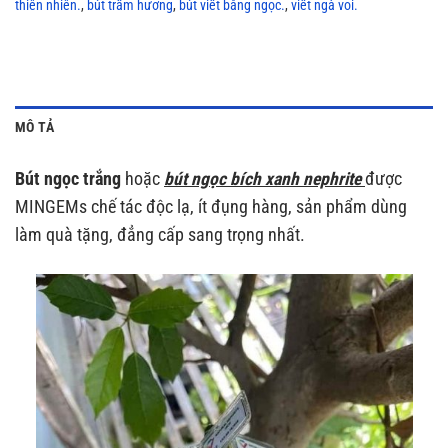
thiên nhiên.
,
bút trầm hương
,
bút viết bằng ngọc.
,
viết ngà voi.
MÔ TẢ
Bút ngọc trắng
hoặc
bút ngọc bích xanh nephrite
được
MINGEMs chế tác độc lạ, ít đụng hàng, sản phẩm dùng
làm quà tặng, đẳng cấp sang trọng nhất.