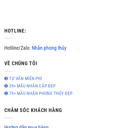
HOTLINE:
Hotline/Zalo:
Nhẫn phong thủy
VỀ CHÚNG TÔI
➌ TƯ VẤN MIỄN PHÍ
➋ 39+ MẪU NHẪN CẶP ĐẸP
➊ 79+ MẪU NHẪN PHONG THỦY ĐẸP
CHĂM SÓC KHÁCH HÀNG
Hướng dẫn mua hàng