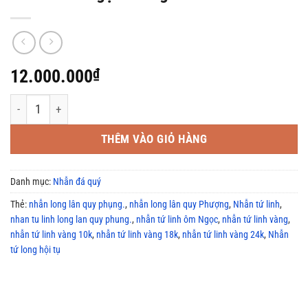
12.000.000
₫
Nhẫn Tứ Linh Long Lân Quy Phụng vàng 18k ôm đá ngọc bích giá t
THÊM VÀO GIỎ HÀNG
Danh mục:
Nhẫn đá quý
Thẻ:
nhẫn long lân quy phụng.
,
nhẫn long lân quy Phượng
,
Nhẫn tứ linh
,
nhan tu linh long lan quy phung.
,
nhẫn tứ linh ôm Ngọc
,
nhẫn tứ linh vàng
,
nhẫn tứ linh vàng 10k
,
nhẫn tứ linh vàng 18k
,
nhẫn tứ linh vàng 24k
,
Nhẫn
tứ long hội tụ