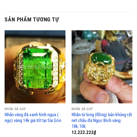
SẢN PHẨM TƯƠNG TỰ
NHẪN ĐÁ QUÝ
NHẪN ĐÁ QUÝ
Nhẫn vàng đá xanh hình ngựa (
Nhẫn tứ long (Rồng) bản khủng rất
ngọ) vàng 14k giá tốt tại Sài Gòn
nét chầu đá Ngọc Bích vàng
18k.10k
12.222.222
₫