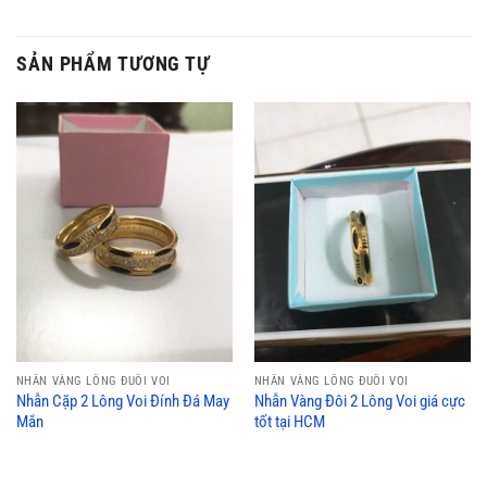
SẢN PHẨM TƯƠNG TỰ
NHẪN VÀNG LÔNG ĐUÔI VOI
NHẪN VÀNG LÔNG ĐUÔI VOI
Nhẫn Cặp 2 Lông Voi Đính Đá May
Nhẫn Vàng Đôi 2 Lông Voi giá cực
Mắn
tốt tại HCM