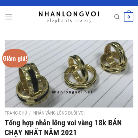
Bỏ
qua
0
nội
dung
Giảm giá!
TRANG CHỦ
/
NHẪN VÀNG LÔNG ĐUÔI VOI
Tổng hợp nhẫn lông voi vàng 18k BÁN
CHẠY NHẤT NĂM 2021