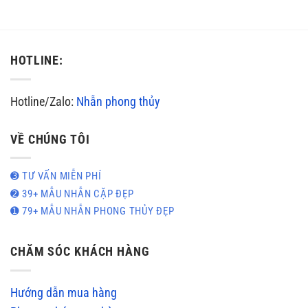
HOTLINE:
Hotline/Zalo:
Nhẫn phong thủy
VỀ CHÚNG TÔI
➌ TƯ VẤN MIỄN PHÍ
➋ 39+ MẪU NHẪN CẶP ĐẸP
➊ 79+ MẪU NHẪN PHONG THỦY ĐẸP
CHĂM SÓC KHÁCH HÀNG
Hướng dẫn mua hàng