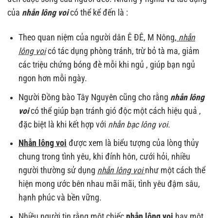
của
nhẫn lông voi
có thể kể đến là :
Theo quan niệm của người dân Ê ĐÊ, M Nông,
nhẫn
lông voi
có tác dụng phòng tránh, trừ bỏ tà ma, giảm
các triệu chứng bóng đè mỗi khi ngủ , giúp bạn ngủ
ngon hơn mỗi ngày.
Người Đồng bào Tây Nguyên cũng cho rằng
nhẫn lông
voi
có thể giúp bạn tránh gió độc một cách hiệu quả ,
đặc biệt là khi kết hợp với
nhẫn bạc lông voi.
Nhẫn lông voi
được xem là biểu tượng của lòng thủy
chung trong tình yêu, khi đính hôn, cưới hỏi, nhiều
người thường sử dụng
nhẫn lông voi
như một cách thể
hiện mong ước bên nhau mãi mãi, tình yêu đậm sâu,
hạnh phúc và bền vững.
Nhiều người tin rằng một chiếc
nhẫn lông voi
hay một