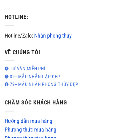
HOTLINE:
Hotline/Zalo:
Nhẫn phong thủy
VỀ CHÚNG TÔI
➌ TƯ VẤN MIỄN PHÍ
➋ 39+ MẪU NHẪN CẶP ĐẸP
➊ 79+ MẪU NHẪN PHONG THỦY ĐẸP
CHĂM SÓC KHÁCH HÀNG
Hướng dẫn mua hàng
Phương thức mua hàng