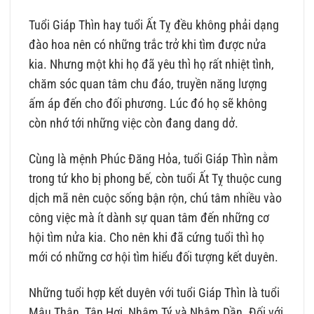
Tuổi Giáp Thìn hay tuổi Ất Tỵ đều không phải dạng
đào hoa nên có những trắc trở khi tìm được nửa
kia. Nhưng một khi họ đã yêu thì họ rất nhiệt tình,
chăm sóc quan tâm chu đáo, truyền năng lượng
ấm áp đến cho đối phương. Lúc đó họ sẽ không
còn nhớ tới những việc còn đang dang dở.
Cùng là mệnh Phúc Đăng Hỏa, tuổi Giáp Thìn nằm
trong tứ kho bị phong bế, còn tuổi Ất Tỵ thuộc cung
dịch mã nên cuộc sống bận rộn, chú tâm nhiều vào
công việc mà ít dành sự quan tâm đến những cơ
hội tìm nửa kia. Cho nên khi đã cứng tuổi thì họ
mới có những cơ hội tìm hiểu đối tượng kết duyên.
Những tuổi hợp kết duyên với tuổi Giáp Thìn là tuổi
Mậu Thân, Tân Hợi, Nhâm Tý và Nhâm Dần. Đối với