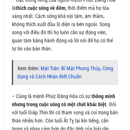
– Đặc trưng riêng của người mệnh Phúc Đăng Hỏa
là
thích cuộc sống về đêm
,
thời điểm mà họ tỏa
sáng nhất. Cách sống khá nội tâm, âm thầm,
không thích xuất đầu lộ diện ra bên ngoài. Song
song với điều đó thì họ luôn cần sự động viên,
quan tâm bằng hành động và lời nói để họ có thể
tự tin vào bản thân.
Xem thêm:
Mật Trăn: Bí Mật Phong Thủy, Công
Dụng và Cách Nhận Biết Chuẩn
– Cùng là mệnh Phúc Đăng Hỏa có sự
thông minh
nhưng trong cuộc sống có một chút khác biệt
. Đối
với tuổi Giáp Thìn thì có tham vọng và coi trọng bản
thân nhiều hơn. Còn tuổi Ất Tỵ lại kín tiếng, cẩn
trọng và nhạy cảm hơn do đặc tính của loài rắn.