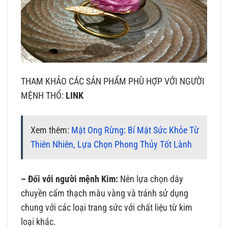
THAM KHẢO CÁC SẢN PHẨM PHÙ HỢP VỚI NGƯỜI
MỆNH THỔ:
LINK
Xem thêm:
Mật Ong Rừng: Bí Mật Sức Khỏe Từ
Thiên Nhiên, Lựa Chọn Phong Thủy Tốt Lành
– Đối với người mệnh Kim:
Nên lựa chọn dây
chuyền cẩm thạch màu vàng và tránh sử dụng
chung với các loại trang sức với chất liệu từ kim
loại khác.