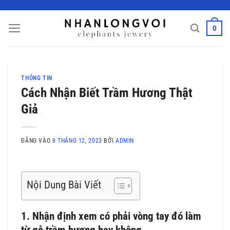
Bỏ
qua
0
nội
dung
THÔNG TIN
Cách Nhận Biết Trầm Hương Thật
Giả
ĐĂNG VÀO
8 THÁNG 12, 2023
BỞI
ADMIN
Nội Dung Bài Viết
1. Nhận định xem có phải vòng tay đó làm
từ gỗ trầm hương hay không