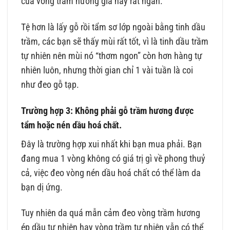
của vòng trầm hương giả này rất ngắn.
Tệ hơn là lấy gỗ rồi tẩm sơ lớp ngoài bằng tinh dầu
trầm, các bạn sẽ thấy mùi rất tốt, vì là tinh dầu trầm
tự nhiên nên mùi nó “thơm ngon” còn hơn hàng tự
nhiên luôn, nhưng thời gian chỉ 1 vài tuần là coi
như đeo gỗ tạp.
Trường hợp 3: Không phải gỗ trầm hương được
tẩm hoặc nén dầu hoá chất.
Đây là trường hợp xui nhất khi bạn mua phải. Bạn
đang mua 1 vòng không có giá trị gì về phong thuỷ
cả, việc đeo vòng nén dầu hoá chất có thể làm da
bạn dị ứng.
Tuy nhiên da quá mẫn cảm đeo vòng trầm hương
ép dầu tự nhiên hay vòng trầm tự nhiên vẫn có thể