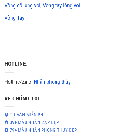
Vòng cổ lông voi, Vòng tay lông voi
Vòng Tay
HOTLINE:
Hotline/Zalo:
Nhẫn phong thủy
VỀ CHÚNG TÔI
➌ TƯ VẤN MIỄN PHÍ
➋ 39+ MẪU NHẪN CẶP ĐẸP
➊ 79+ MẪU NHẪN PHONG THỦY ĐẸP