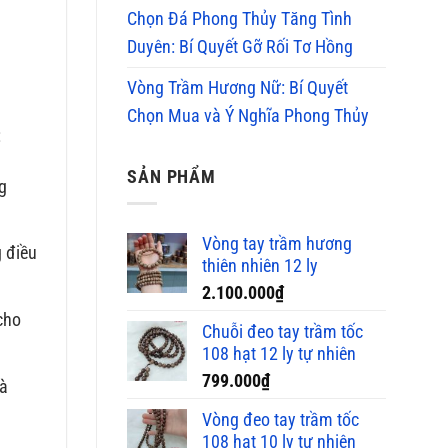
Chọn Đá Phong Thủy Tăng Tình
Duyên: Bí Quyết Gỡ Rối Tơ Hồng
Vòng Trầm Hương Nữ: Bí Quyết
Chọn Mua và Ý Nghĩa Phong Thủy
:
SẢN PHẨM
g
Vòng tay trầm hương
g điều
thiên nhiên 12 ly
2.100.000
₫
cho
Chuỗi đeo tay trầm tốc
108 hạt 12 ly tự nhiên
799.000
₫
và
Vòng đeo tay trầm tốc
108 hạt 10 ly tự nhiên