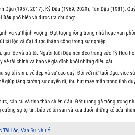
inh Dậu (1957, 2017), Kỷ Dậu (1969, 2029), Tân Dậu (1981), Qu
ổi Dậu
phổ biến và được ưa chuộng:
ạnh và sự thịnh vượng. Đặt tượng rồng trong nhà hoặc văn phò
hút tài lộc và đạt được thành công trong sự nghiệp.
i, giữ lộc và trừ tà. Người tuổi Dậu nên đeo trang sức Tỳ Hưu h
 về tài chính và bảo vệ gia đình khỏi những điều xấu.
sự tái sinh, vẻ đẹp và sự cao quý. Đối với nữ tuổi Dậu, việc s
ể giúp tăng cường sự quyến rũ, thu hút may mắn trong tình du
hực, cần cù và tinh thần chiến đấu. Đặt tượng gà trống trong n
 cường sự tự tin, bảo vệ tài sản và xua đuổi những kẻ tiểu nhân
c Tài Lộc, Vạn Sự Như Ý