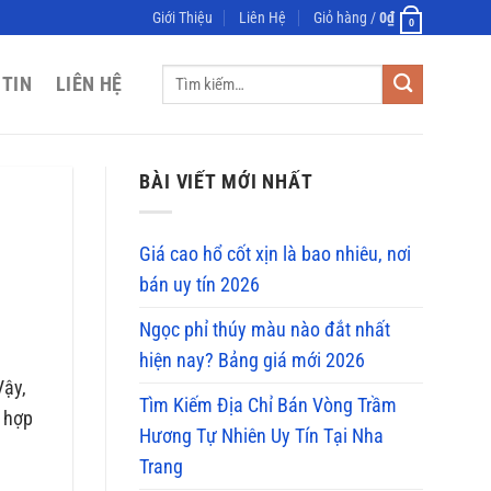
Giới Thiệu
Liên Hệ
Giỏ hàng /
0
₫
0
Tìm
 TIN
LIÊN HỆ
kiếm:
BÀI VIẾT MỚI NHẤT
Giá cao hổ cốt xịn là bao nhiêu, nơi
bán uy tín 2026
Ngọc phỉ thúy màu nào đắt nhất
hiện nay? Bảng giá mới 2026
Vậy,
Tìm Kiếm Địa Chỉ Bán Vòng Trầm
 hợp
Hương Tự Nhiên Uy Tín Tại Nha
Trang