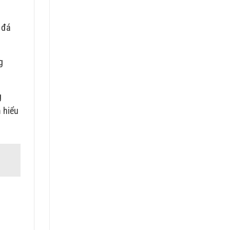
 đá
g
g
m hiểu