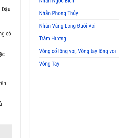
Nhẫn Ngọc Bích
ý Dậu
Nhẫn Phong Thủy
Nhẫn Vàng Lông Đuôi Voi
ng có
Trầm Hương
Vòng cổ lông voi, Vòng tay lông voi
oặc
Vòng Tay
ử
yên
hà
.