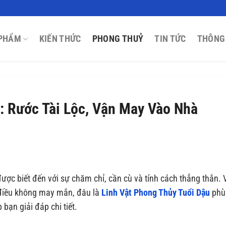
PHẨM
KIẾN THỨC
PHONG THUỶ
TIN TỨC
THÔNG
: Rước Tài Lộc, Vận May Vào Nhà
ược biết đến với sự chăm chỉ, cần cù và tính cách thẳng thắn. 
 điều không may mắn, đâu là
Linh Vật Phong Thủy Tuổi Dậu
phù
bạn giải đáp chi tiết.