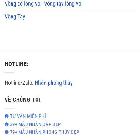
Vòng cổ lông voi, Vòng tay lông voi
Vòng Tay
HOTLINE:
Hotline/Zalo:
Nhẫn phong thủy
VỀ CHÚNG TÔI
➌ TƯ VẤN MIỄN PHÍ
➋ 39+ MẪU NHẪN CẶP ĐẸP
➊ 79+ MẪU NHẪN PHONG THỦY ĐẸP