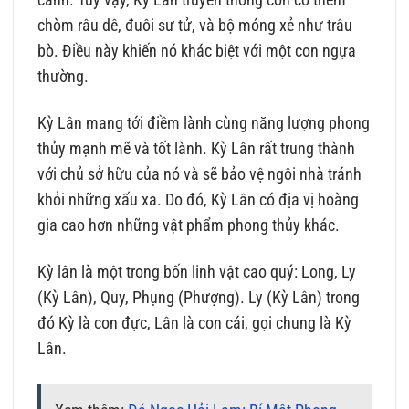
cánh. Tuy vậy, Kỳ Lân truyền thống còn có thêm
chòm râu dê, đuôi sư tử, và bộ móng xẻ như trâu
bò. Điều này khiến nó khác biệt với một con ngựa
thường.
Kỳ Lân mang tới điềm lành cùng năng lượng phong
thủy mạnh mẽ và tốt lành. Kỳ Lân rất trung thành
với chủ sở hữu của nó và sẽ bảo vệ ngôi nhà tránh
khỏi những xấu xa. Do đó, Kỳ Lân có địa vị hoàng
gia cao hơn những vật phẩm phong thủy khác.
Kỳ lân là một trong bốn linh vật cao quý: Long, Ly
(Kỳ Lân), Quy, Phụng (Phượng). Ly (Kỳ Lân) trong
đó Kỳ là con đực, Lân là con cái, gọi chung là Kỳ
Lân.