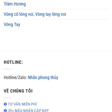
Trầm Hương
Vòng cổ lông voi, Vòng tay lông voi
Vòng Tay
HOTLINE:
Hotline/Zalo:
Nhẫn phong thủy
VỀ CHÚNG TÔI
➌ TƯ VẤN MIỄN PHÍ
➋ 39+ MẪU NHẪN CẶP ĐẸP