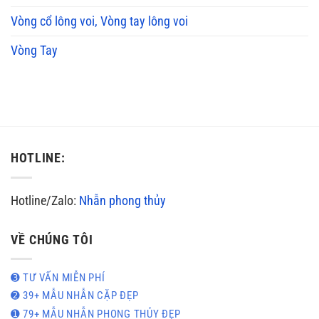
Vòng cổ lông voi, Vòng tay lông voi
Vòng Tay
HOTLINE:
Hotline/Zalo:
Nhẫn phong thủy
VỀ CHÚNG TÔI
➌ TƯ VẤN MIỄN PHÍ
➋ 39+ MẪU NHẪN CẶP ĐẸP
➊ 79+ MẪU NHẪN PHONG THỦY ĐẸP