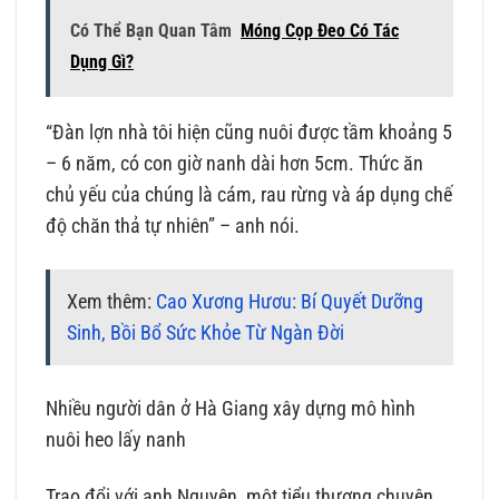
Có Thể Bạn Quan Tâm
Móng Cọp Đeo Có Tác
Dụng Gì?
“Đàn lợn nhà tôi hiện cũng nuôi được tầm khoảng 5
– 6 năm, có con giờ nanh dài hơn 5cm. Thức ăn
chủ yếu của chúng là cám, rau rừng và áp dụng chế
độ chăn thả tự nhiên” – anh nói.
Xem thêm:
Cao Xương Hươu: Bí Quyết Dưỡng
Sinh, Bồi Bổ Sức Khỏe Từ Ngàn Đời
Nhiều người dân ở Hà Giang xây dựng mô hình
nuôi heo lấy nanh
Trao đổi với anh Nguyên, một tiểu thương chuyên