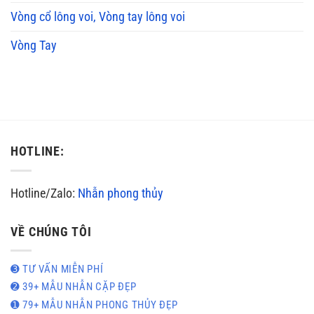
Vòng cổ lông voi, Vòng tay lông voi
Vòng Tay
HOTLINE:
Hotline/Zalo:
Nhẫn phong thủy
VỀ CHÚNG TÔI
➌ TƯ VẤN MIỄN PHÍ
➋ 39+ MẪU NHẪN CẶP ĐẸP
➊ 79+ MẪU NHẪN PHONG THỦY ĐẸP