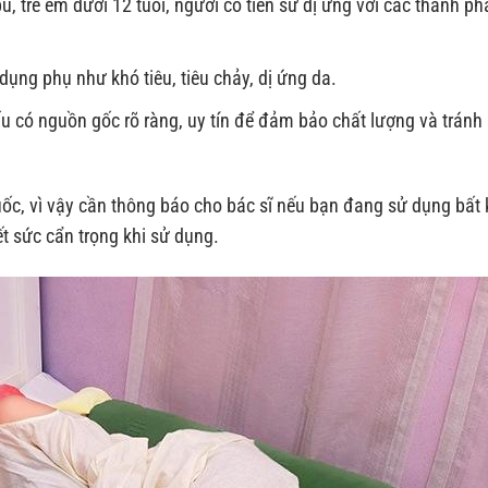
, trẻ em dưới 12 tuổi, người có tiền sử dị ứng với các thành ph
dụng phụ như khó tiêu, tiêu chảy, dị ứng da.
 có nguồn gốc rõ ràng, uy tín để đảm bảo chất lượng và trán
uốc, vì vậy cần thông báo cho bác sĩ nếu bạn đang sử dụng bất 
ết sức cẩn trọng khi sử dụng.