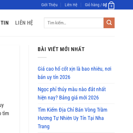
Giới Thiệu
Liên Hệ
Giỏ hàng /
0
₫
0
Tìm
 TIN
LIÊN HỆ
kiếm:
BÀI VIẾT MỚI NHẤT
Giá cao hổ cốt xịn là bao nhiêu, nơi
bán uy tín 2026
Ngọc phỉ thúy màu nào đắt nhất
hiện nay? Bảng giá mới 2026
uy
Tìm Kiếm Địa Chỉ Bán Vòng Trầm
o tìm
Hương Tự Nhiên Uy Tín Tại Nha
Trang