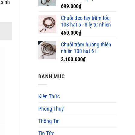
 sinh
699.000
₫
Chuỗi đeo tay trầm tốc
108 hạt 6 - 8 ly tự nhiên
450.000
₫
Chuỗi trầm hương thiên
nhiên 108 hạt 6 li
2.100.000
₫
DANH MỤC
Kiến Thức
Phong Thuỷ
Thông Tin
Tin Tức