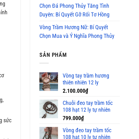
ông
Chọn Đá Phong Thủy Tăng Tình
hính
Duyên: Bí Quyết Gỡ Rối Tơ Hồng
Vòng Trầm Hương Nữ: Bí Quyết
Chọn Mua và Ý Nghĩa Phong Thủy
SẢN PHẨM
cơ
Vòng tay trầm hương
thiên nhiên 12 ly
2.100.000
₫
g,
Chuỗi đeo tay trầm tốc
108 hạt 12 ly tự nhiên
799.000
₫
g sức
Vòng đeo tay trầm tốc
108 hạt 10 ly tự nhiên