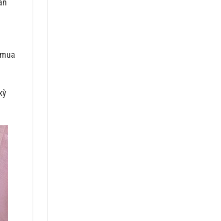
ần
h mua
kỳ