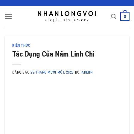
Bỏ
qua
0
nội
dung
KIẾN THỨC
Tác Dụng Của Nấm Linh Chi
ĐĂNG VÀO
22 THÁNG MƯỜI MỘT, 2023
BỞI
ADMIN