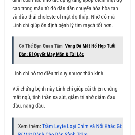
dính của máu nhờ tác dụng tăng lipoprotein mật độ
cao trong máu từ đó dần dần chuyển hóa hòa tan
và đào thải cholesterol mật độ thấp. Nhờ đó mà
Linh chi giúp ổn định bệnh lý tim mạch tốt hơn.
Có Thể Bạn Quan Tâm
Vòng Đá Mắt Hổ Hợp Tuổi
Dần: Bí Quyết May Mắn & Tài Lộc
Linh chi hỗ trợ điều trị suy nhược thần kinh
Với chứng bệnh này Linh chi giúp cải thiện chứng
mất ngủ, tinh thần sa sút, giảm trí nhớ giảm đau
đầu, nặng đầu.
Xem thêm:
Trầm Leyte Loại Chìm và Nổi Khác Gì:
Bí Mật Dành Cho Dân Sành Trầm