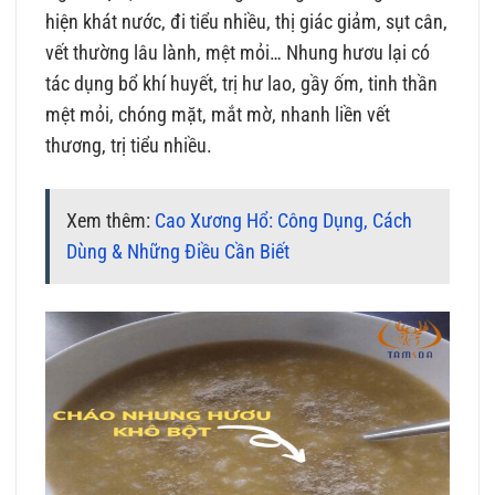
hiện khát nước, đi tiểu nhiều, thị giác giảm, sụt cân,
vết thường lâu lành, mệt mỏi… Nhung hươu lại có
tác dụng bổ khí huyết, trị hư lao, gầy ốm, tinh thần
mệt mỏi, chóng mặt, mắt mờ, nhanh liền vết
thương, trị tiểu nhiều.
Xem thêm:
Cao Xương Hổ: Công Dụng, Cách
Dùng & Những Điều Cần Biết