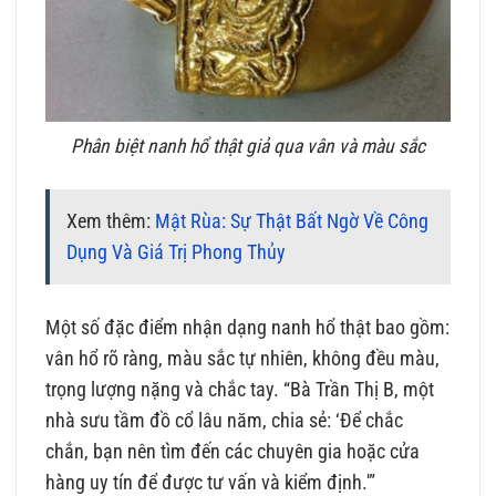
Phân biệt nanh hổ thật giả qua vân và màu sắc
Xem thêm:
Mật Rùa: Sự Thật Bất Ngờ Về Công
Dụng Và Giá Trị Phong Thủy
Một số đặc điểm nhận dạng nanh hổ thật bao gồm:
vân hổ rõ ràng, màu sắc tự nhiên, không đều màu,
trọng lượng nặng và chắc tay. “Bà Trần Thị B, một
nhà sưu tầm đồ cổ lâu năm, chia sẻ: ‘Để chắc
chắn, bạn nên tìm đến các chuyên gia hoặc cửa
hàng uy tín để được tư vấn và kiểm định.'”