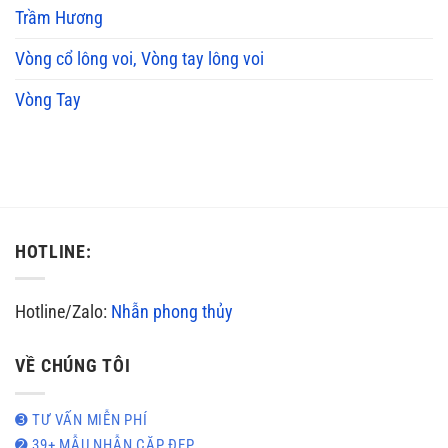
Trầm Hương
Vòng cổ lông voi, Vòng tay lông voi
Vòng Tay
HOTLINE:
Hotline/Zalo:
Nhẫn phong thủy
VỀ CHÚNG TÔI
➌ TƯ VẤN MIỄN PHÍ
➋ 39+ MẪU NHẪN CẶP ĐẸP