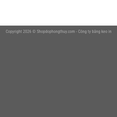
embedgooglemap.net
Copyright 2026 © Shopdophongthuy.com -
Công ty băng keo in