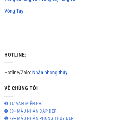
Vòng Tay
HOTLINE:
Hotline/Zalo:
Nhẫn phong thủy
VỀ CHÚNG TÔI
➌ TƯ VẤN MIỄN PHÍ
➋ 39+ MẪU NHẪN CẶP ĐẸP
➊ 79+ MẪU NHẪN PHONG THỦY ĐẸP