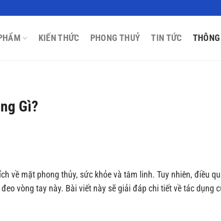
PHẨM
KIẾN THỨC
PHONG THUỶ
TIN TỨC
THÔNG
ng Gì?
ích về mặt phong thủy, sức khỏe và tâm linh. Tuy nhiên, điều q
 đeo vòng tay này. Bài viết này sẽ giải đáp chi tiết về tác dụng 