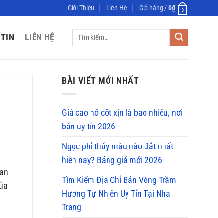
Giới Thiệu
Liên Hệ
Giỏ hàng /
0
₫
0
Tìm
 TIN
LIÊN HỆ
kiếm:
BÀI VIẾT MỚI NHẤT
Giá cao hổ cốt xịn là bao nhiêu, nơi
bán uy tín 2026
Ngọc phỉ thúy màu nào đắt nhất
hiện nay? Bảng giá mới 2026
uan
Tìm Kiếm Địa Chỉ Bán Vòng Trầm
của
Hương Tự Nhiên Uy Tín Tại Nha
Trang