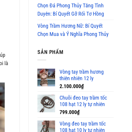
Chọn Đá Phong Thủy Tăng Tình
Duyên: Bí Quyết Gỡ Rối Tơ Hồng
Vòng Trầm Hương Nữ: Bí Quyết
Chọn Mua và Ý Nghĩa Phong Thủy
SẢN PHẨM
iúp
i là
Vòng tay trầm hương
thiên nhiên 12 ly
2.100.000
₫
Chuỗi đeo tay trầm tốc
108 hạt 12 ly tự nhiên
799.000
₫
Vòng đeo tay trầm tốc
108 hạt 10 ly tự nhiên