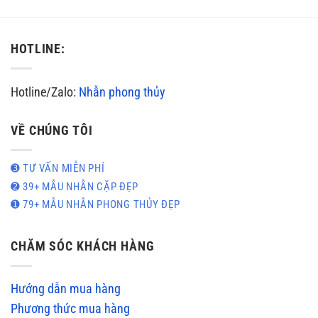
HOTLINE:
Hotline/Zalo:
Nhẫn phong thủy
VỀ CHÚNG TÔI
➌ TƯ VẤN MIỄN PHÍ
➋ 39+ MẪU NHẪN CẶP ĐẸP
➊ 79+ MẪU NHẪN PHONG THỦY ĐẸP
CHĂM SÓC KHÁCH HÀNG
Hướng dẫn mua hàng
Phương thức mua hàng