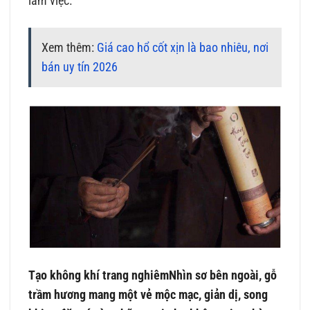
làm việc.
Xem thêm:
Giá cao hổ cốt xịn là bao nhiêu, nơi
bán uy tín 2026
Tạo không khí trang nghiêmNhìn sơ bên ngoài, gỗ
trầm hương mang một vẻ mộc mạc, giản dị, song