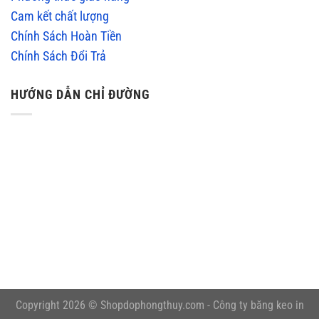
Cam kết chất lượng
Chính Sách Hoàn Tiền
Chính Sách Đổi Trả
HƯỚNG DẪN CHỈ ĐƯỜNG
embedgooglemap.net
Copyright 2026 © Shopdophongthuy.com -
Công ty băng keo in