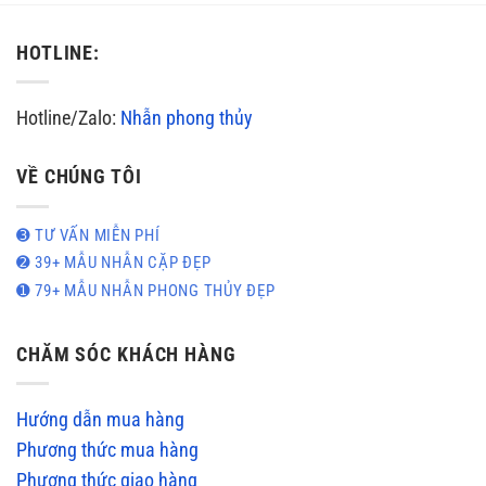
HOTLINE:
Hotline/Zalo:
Nhẫn phong thủy
VỀ CHÚNG TÔI
➌ TƯ VẤN MIỄN PHÍ
➋ 39+ MẪU NHẪN CẶP ĐẸP
➊ 79+ MẪU NHẪN PHONG THỦY ĐẸP
CHĂM SÓC KHÁCH HÀNG
Hướng dẫn mua hàng
Phương thức mua hàng
Phương thức giao hàng