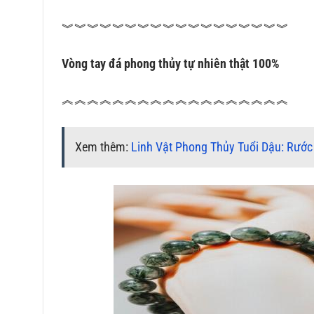
︾︾︾︾︾︾︾︾︾︾︾︾︾︾︾︾︾︾
Vòng tay đá
phong thủy tự nhiên
thật 100%
︽︽︽︽︽︽︽︽︽︽︽︽︽︽︽︽︽︽
Xem thêm:
Linh Vật Phong Thủy Tuổi Dậu: Rước