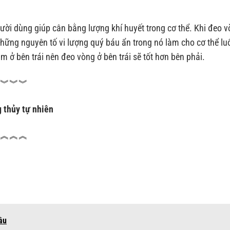
gười dùng giúp cân bằng lượng khí huyết trong cơ thể. Khi đeo 
hững nguyên tố vi lượng quý báu ẩn trong nó làm cho cơ thể lu
 ở bên trái nên đeo vòng ở bên trái sẽ tốt hơn bên phải.
︾︾︾︾
 thủy tự nhiên
︽︽︽︽
âu