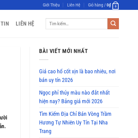
Giới Thiệu
Liên Hệ
Giỏ hàng /
0
₫
0
Tìm
 TIN
LIÊN HỆ
kiếm:
BÀI VIẾT MỚI NHẤT
Giá cao hổ cốt xịn là bao nhiêu, nơi
bán uy tín 2026
Ngọc phỉ thúy màu nào đắt nhất
hiện nay? Bảng giá mới 2026
Tìm Kiếm Địa Chỉ Bán Vòng Trầm
gười
Hương Tự Nhiên Uy Tín Tại Nha
ắn.
Trang