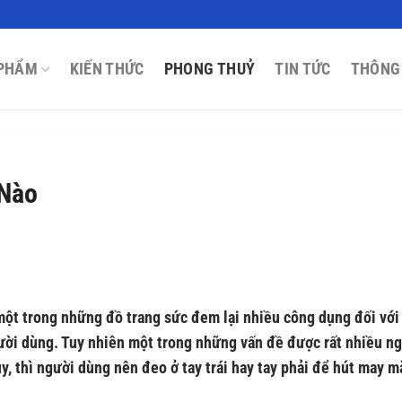
PHẨM
KIẾN THỨC
PHONG THUỶ
TIN TỨC
THÔNG
 Nào
một trong những đồ trang sức đem lại nhiều công dụng đối với
gười dùng. Tuy nhiên một trong những vấn đề được rất nhiều n
y, thì người dùng nên đeo ở tay trái hay tay phải để hút may m