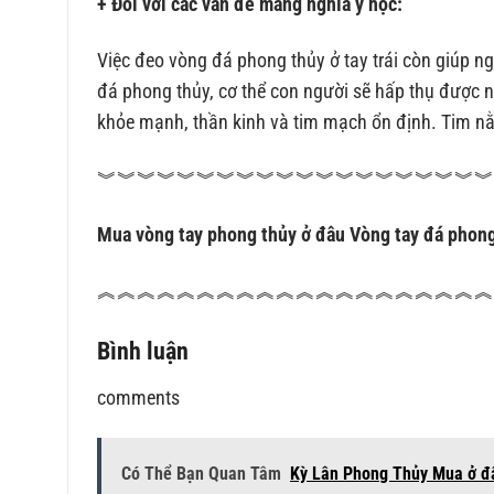
+ Đối với các vấn đề mang nghĩa y học:
Việc đeo vòng đá phong thủy ở tay trái còn giúp n
đá phong thủy, cơ thể con người sẽ hấp thụ được n
khỏe mạnh, thần kinh và tim mạch ổn định. Tim nằm
︾︾︾︾︾︾︾︾︾︾︾︾︾︾︾︾︾︾︾
Mua vòng tay phong thủy ở đâu
Vòng tay đá phong
︽︽︽︽︽︽︽︽︽︽︽︽︽︽︽︽︽︽︽
Bình luận
comments
Có Thể Bạn Quan Tâm
Kỳ Lân Phong Thủy Mua ở đ