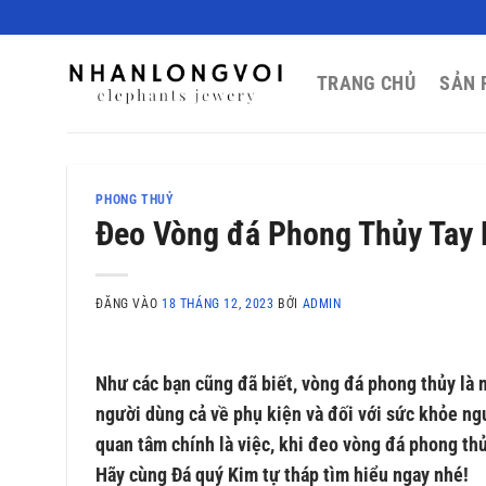
Bỏ
qua
nội
TRANG CHỦ
SẢN 
dung
PHONG THUỶ
Đeo Vòng đá Phong Thủy Tay
ĐĂNG VÀO
18 THÁNG 12, 2023
BỞI
ADMIN
Như các bạn cũng đã biết, vòng đá phong thủy là 
người dùng cả về phụ kiện và đối với sức khỏe n
quan tâm chính là việc, khi đeo vòng đá phong thủ
Hãy cùng Đá quý Kim tự tháp tìm hiểu ngay nhé!