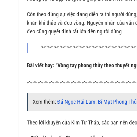
Còn theo đúng sự việc đang diễn ra thì người dùng, 
khăn khi tháo và đeo vòng. Nguyên nhân của vấn đề 
đeo cũng quyết định rất lớn đến người dùng.
︾︾︾︾︾︾︾︾︾︾︾︾︾︾︾
Bài viết hay: “Vòng tay phong thủy theo thuyết n
︽︽︽︽︽︽︽︽︽︽︽︽︽︽︽︽︽︽︽
Xem thêm:
Đá Ngọc Hải Lam: Bí Mật Phong Thủ
Theo lời khuyên của Kim Tự Tháp, các bạn nên đeo 