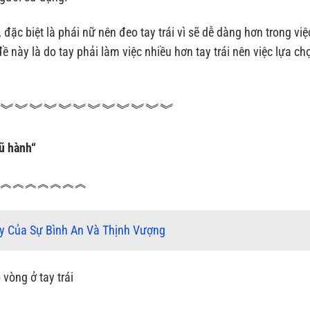
đặc biệt là phái nữ nên đeo tay trái vì sẽ dễ dàng hơn trong vi
này là do tay phải làm việc nhiều hơn tay trái nên việc lựa ch
︾︾︾︾︾︾︾︾︾︾︾︾
gũ hành“
︽︽︽︽︽︽︽︽
y Của Sự Bình An Và Thịnh Vượng
vòng ở tay trái