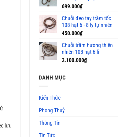
699.000
₫
Chuỗi đeo tay trầm tốc
108 hạt 6 - 8 ly tự nhiên
450.000
₫
Chuỗi trầm hương thiên
nhiên 108 hạt 6 li
2.100.000
₫
DANH MỤC
Kiến Thức
sử
Phong Thuỷ
Thông Tin
ệc lưu
Tin Tức