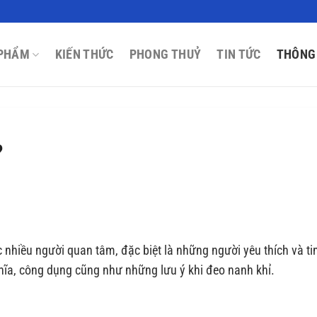
PHẨM
KIẾN THỨC
PHONG THUỶ
TIN TỨC
THÔNG
?
 nhiều người quan tâm, đặc biệt là những người yêu thích và ti
 nghĩa, công dụng cũng như những lưu ý khi đeo nanh khỉ.