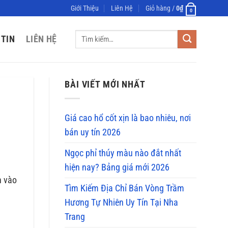
Giới Thiệu
Liên Hệ
Giỏ hàng /
0
₫
0
Tìm
 TIN
LIÊN HỆ
kiếm:
BÀI VIẾT MỚI NHẤT
Giá cao hổ cốt xịn là bao nhiêu, nơi
bán uy tín 2026
Ngọc phỉ thúy màu nào đắt nhất
hiện nay? Bảng giá mới 2026
n vào
Tìm Kiếm Địa Chỉ Bán Vòng Trầm
Hương Tự Nhiên Uy Tín Tại Nha
Trang