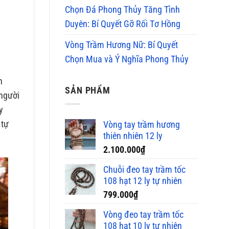
Chọn Đá Phong Thủy Tăng Tình
Duyên: Bí Quyết Gỡ Rối Tơ Hồng
Vòng Trầm Hương Nữ: Bí Quyết
Chọn Mua và Ý Nghĩa Phong Thủy
h
SẢN PHẨM
 người
y
 tự
Vòng tay trầm hương
thiên nhiên 12 ly
2.100.000
₫
Chuỗi đeo tay trầm tốc
108 hạt 12 ly tự nhiên
799.000
₫
Vòng đeo tay trầm tốc
108 hạt 10 ly tự nhiên