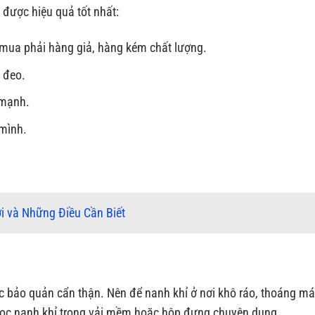
 được hiệu quả tốt nhất:
 mua phải hàng giả, hàng kém chất lượng.
 đeo.
 mạnh.
mình.
i và Những Điều Cần Biết
c bảo quản cẩn thận. Nên để nanh khỉ ở nơi khô ráo, thoáng má
 bọc nanh khỉ trong vải mềm hoặc hộp đựng chuyên dụng.