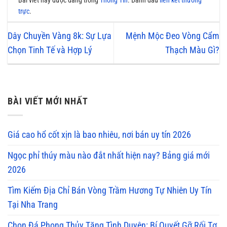
Bài viết này được đăng trong
Thông Tin
. Đánh dấu
liên kết thường
trực
.
Dây Chuyền Vàng 8k: Sự Lựa
Mệnh Mộc Đeo Vòng Cẩm
Chọn Tinh Tế và Hợp Lý
Thạch Màu Gì?
BÀI VIẾT MỚI NHẤT
Giá cao hổ cốt xịn là bao nhiêu, nơi bán uy tín 2026
Ngọc phỉ thúy màu nào đắt nhất hiện nay? Bảng giá mới
2026
Tìm Kiếm Địa Chỉ Bán Vòng Trầm Hương Tự Nhiên Uy Tín
Tại Nha Trang
Chọn Đá Phong Thủy Tăng Tình Duyên: Bí Quyết Gỡ Rối Tơ