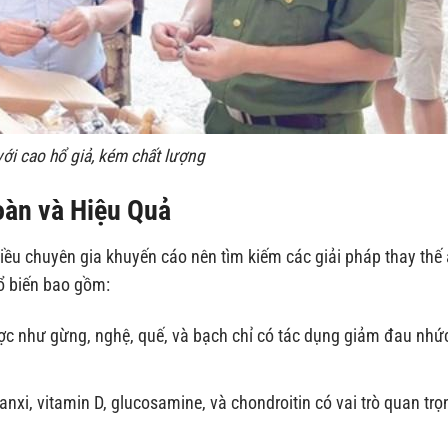
với cao hổ giả, kém chất lượng
oàn và Hiệu Quả
hiều chuyên gia khuyến cáo nên tìm kiếm các giải pháp thay thế
hổ biến bao gồm:
ợc như gừng, nghệ, quế, và bạch chỉ có tác dụng giảm đau nhứ
xi, vitamin D, glucosamine, và chondroitin có vai trò quan trọ