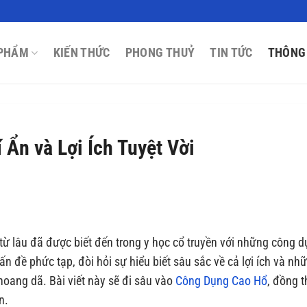
PHẨM
KIẾN THỨC
PHONG THUỶ
TIN TỨC
THÔNG
Ẩn và Lợi Ích Tuyệt Vời
ừ lâu đã được biết đến trong y học cổ truyền với những công 
ấn đề phức tạp, đòi hỏi sự hiểu biết sâu sắc về cả lợi ích và nh
hoang dã. Bài viết này sẽ đi sâu vào
Công Dụng Cao Hổ
, đồng t
n.