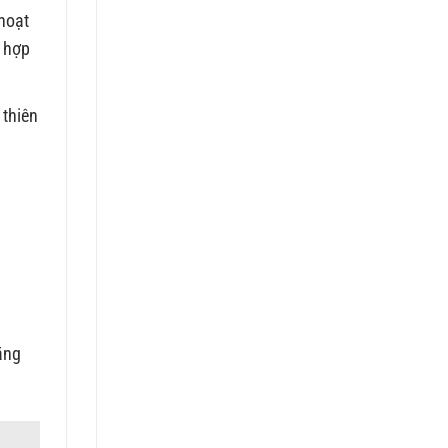
hoạt
 hợp
 thiên
ăng