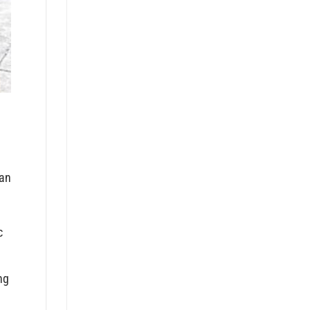
 an
c
ng