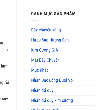
DANH MỤC SẢN PHẨM
Dây chuyền vàng
Hươu Sao Hương Sơn
au
 bệnh
Kim Cương GIA
Mặt Dây Chuyền
p làm
Mục Khác
Nhẫn Bạc Lông Đuôi Voi
 người
Nhẫn đá quý
ư suy
Nhẫn đá quý kim cương