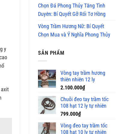
Chọn Đá Phong Thủy Tăng Tình
Duyên: Bí Quyết Gỡ Rối Tơ Hồng
Vòng Trầm Hương Nữ: Bí Quyết
Chọn Mua và Ý Nghĩa Phong Thủy
ng y
SẢN PHẨM
 cao
 hổ
Vòng tay trầm hương
thiên nhiên 12 ly
2.100.000
₫
 axit
n
Chuỗi đeo tay trầm tốc
108 hạt 12 ly tự nhiên
799.000
₫
Vòng đeo tay trầm tốc
108 hạt 10 ly tự nhiên