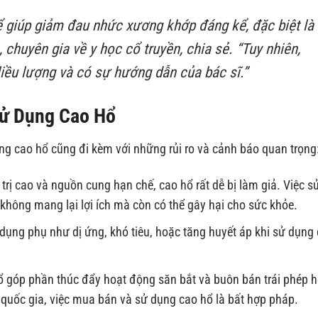
ể giúp giảm đau nhức xương khớp đáng kể, đặc biệt là
 chuyên gia về y học cổ truyền, chia sẻ. “Tuy nhiên,
liều lượng và có sự hướng dẫn của bác sĩ.”
Sử Dụng Cao Hổ
g cao hổ cũng đi kèm với những rủi ro và cảnh báo quan trọng
trị cao và nguồn cung hạn chế, cao hổ rất dễ bị làm giả. Việc s
không mang lại lợi ích mà còn có thể gây hại cho sức khỏe.
dụng phụ như dị ứng, khó tiêu, hoặc tăng huyết áp khi sử dụng
 góp phần thúc đẩy hoạt động săn bắt và buôn bán trái phép h
 quốc gia, việc mua bán và sử dụng cao hổ là bất hợp pháp.