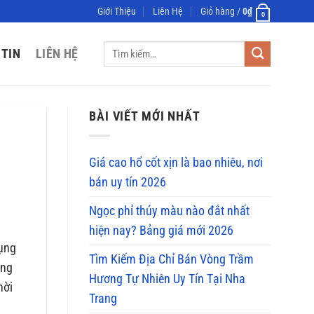
Giới Thiệu
Liên Hệ
Giỏ hàng /
0
₫
0
Tìm
 TIN
LIÊN HỆ
kiếm:
BÀI VIẾT MỚI NHẤT
Giá cao hổ cốt xịn là bao nhiêu, nơi
bán uy tín 2026
Ngọc phỉ thúy màu nào đắt nhất
hiện nay? Bảng giá mới 2026
dụng
Tìm Kiếm Địa Chỉ Bán Vòng Trầm
ững
Hương Tự Nhiên Uy Tín Tại Nha
hời
Trang