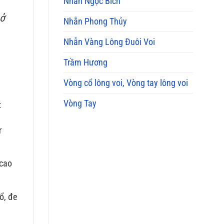
Nhẫn Ngọc Bích
 ở
Nhẫn Phong Thủy
Nhẫn Vàng Lông Đuôi Voi
Trầm Hương
Vòng cổ lông voi, Vòng tay lông voi
Vòng Tay
:
ử
 cao
ổ, đe