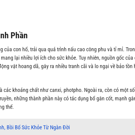
ành Phần
g của con hổ, trải qua quá trình nấu cao công phu và tỉ mỉ. Tro
, mang lại nhiều lợi ích cho sức khỏe. Tuy nhiên, nguồn gốc của
động vật hoang dã, gây ra nhiều tranh cãi và lo ngại về bảo tồn
và các khoáng chất như canxi, photpho. Ngoài ra, còn có một số
truyền, những thành phần này có tác dụng bổ gân cốt, mạnh gâ
ng thể.
nh, Bồi Bổ Sức Khỏe Từ Ngàn Đời