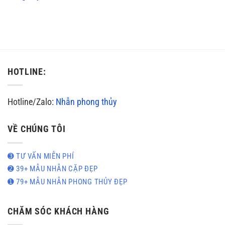
HOTLINE:
Hotline/Zalo:
Nhẫn phong thủy
VỀ CHÚNG TÔI
➌ TƯ VẤN MIỄN PHÍ
➋ 39+ MẪU NHẪN CẶP ĐẸP
➊ 79+ MẪU NHẪN PHONG THỦY ĐẸP
CHĂM SÓC KHÁCH HÀNG