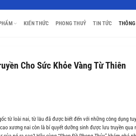
PHẨM
KIẾN THỨC
PHONG THUỶ
TIN TỨC
THÔNG
Truyền Cho Sức Khỏe Vàng Từ Thiên
ốc từ loài nai, từ lâu đã được biết đến với những công dụng tu
, cao xương nai còn là bí quyết dưỡng sinh được lưu truyền qua 
c sự của nó ra sao? Hãy cùng “Shop Đồ Phong Thủy” khám phá n