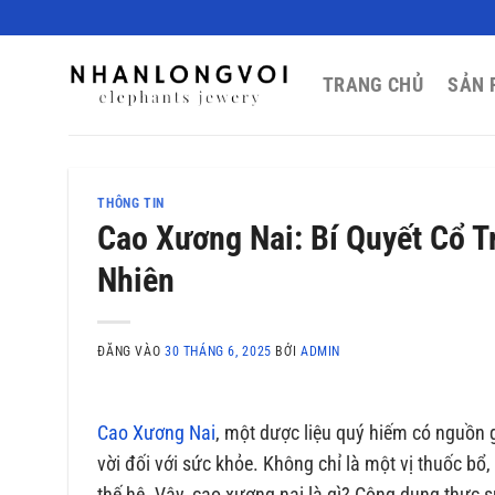
Bỏ
qua
nội
TRANG CHỦ
SẢN 
dung
THÔNG TIN
Cao Xương Nai: Bí Quyết Cổ 
Nhiên
ĐĂNG VÀO
30 THÁNG 6, 2025
BỞI
ADMIN
Cao Xương Nai
, một dược liệu quý hiếm có nguồn g
vời đối với sức khỏe. Không chỉ là một vị thuốc bổ
thế hệ. Vậy, cao xương nai là gì? Công dụng thự