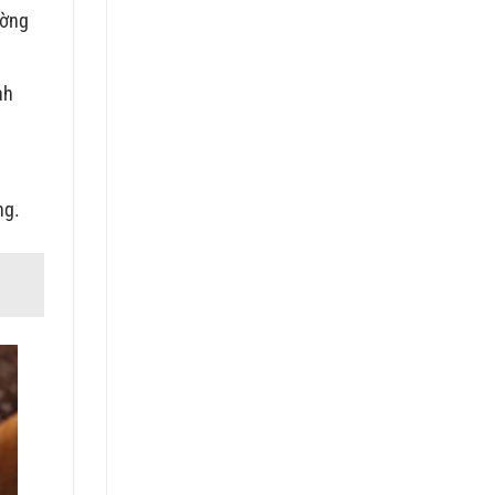
ường
nh
ng.