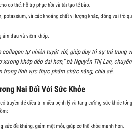
o cơ thể, hỗ trợ phục hồi và tái tạo tế bào.
potassium, và các khoáng chất vi lượng khác, đóng vai trò q
 giảm đau và viêm khớp.
ollagen tự nhiên tuyệt vời, giúp duy trì sự trẻ trung v
rợ xương khớp dẻo dai hơn,”
bà Nguyễn Thị Lan, chuyên
m trong lĩnh vực thực phẩm chức năng, chia sẻ.
ương Nai Đối Với Sức Khỏe
ổ truyền để điều trị nhiều bệnh lý và tăng cường sức khỏe tổng
gồm:
g sức đề kháng, giảm mệt mỏi, giúp cơ thể khỏe mạnh hơn.