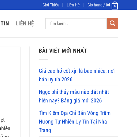
Giới Thiệu
Liên Hệ
Giỏ hàng /
0
₫
0
Tìm
 TIN
LIÊN HỆ
kiếm:
BÀI VIẾT MỚI NHẤT
Giá cao hổ cốt xịn là bao nhiêu, nơi
bán uy tín 2026
Ngọc phỉ thúy màu nào đắt nhất
hiện nay? Bảng giá mới 2026
Tìm Kiếm Địa Chỉ Bán Vòng Trầm
yệt
Hương Tự Nhiên Uy Tín Tại Nha
nhiều
Trang
hững