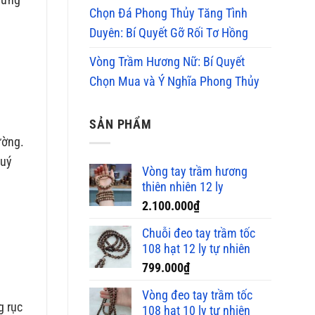
Chọn Đá Phong Thủy Tăng Tình
Duyên: Bí Quyết Gỡ Rối Tơ Hồng
Vòng Trầm Hương Nữ: Bí Quyết
Chọn Mua và Ý Nghĩa Phong Thủy
SẢN PHẨM
ường.
quý
Vòng tay trầm hương
thiên nhiên 12 ly
2.100.000
₫
Chuỗi đeo tay trầm tốc
108 hạt 12 ly tự nhiên
799.000
₫
Vòng đeo tay trầm tốc
g rục
108 hạt 10 ly tự nhiên