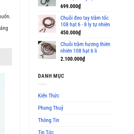
699.000
₫
muốn.
Chuỗi đeo tay trầm tốc
108 hạt 6 - 8 ly tự nhiên
oáng
450.000
₫
Chuỗi trầm hương thiên
nhiên 108 hạt 6 li
2.100.000
₫
DANH MỤC
Kiến Thức
Phong Thuỷ
Thông Tin
Tin Tức