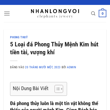
Bỏ
qua
0
nội
dung
PHONG THUỶ
5 Loại đá Phong Thủy Mệnh Kim hút
tiền tài, vượng khí
ĐĂNG VÀO
20 THÁNG MƯỜI MỘT, 2023
BỞI
ADMIN
Nội Dung Bài Viết
Đá phong thủy luôn là một tín vật không thể
thiếu của người mệnh Kim. Cùng Bách hóa