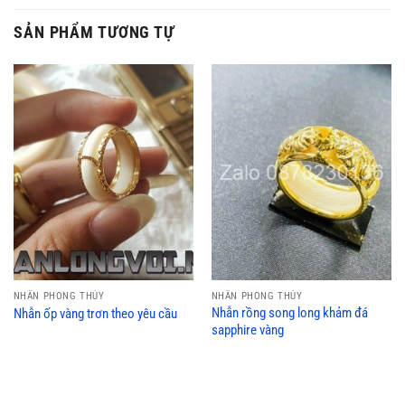
SẢN PHẨM TƯƠNG TỰ
NHẪN PHONG THỦY
NHẪN PHONG THỦY
Nhẫn rồng song long khảm đá
Nhẫn ốp vàng trơn theo yêu cầu
sapphire vàng