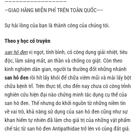
—————————————————
—GIAO HÀNG MIỄN PHÍ TRÊN TOÀN QUỐC—–
Sự hài lòng của bạn là thành công của chúng tôi.
Theo y học cổ truyền
san hô đen
vị ngọt, tính bình, có công dụng giải nhiệt, tiêu
độc, làm sáng mắt, an thần và chống co giật. Còn theo
kinh nghiệm dân gian, người ta thường đốt những nhánh
san hô đen
rồi hít lấy khói để chữa viêm mũi và mài lấy bột
chữa bệnh trĩ. Trên thực tế, cho đến nay chưa có công trình
nghiên cứu hiện đại nào chứng minh tác dụng cụ thể của
san hô đen. Thế nhưng do khởi nguồn từ những niềm tin
về vai trò, khả năng sử dụng của san hô đen cũng như sự
khan hiếm tự nhiên đã làm cho giá trị của những vật phẩm
chế tác từ san hô đen Antipathidae trở lên vô cùng đắt giá.