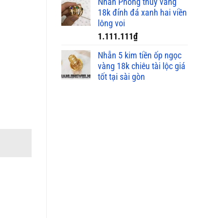
Nhẫn Phong thủy vàng
18k đính đá xanh hai viền
lông voi
1.111.111
₫
Nhẫn 5 kim tiền ốp ngọc
vàng 18k chiêu tài lộc giá
tốt tại sài gòn