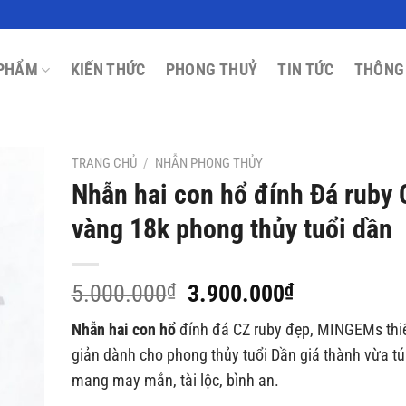
PHẨM
KIẾN THỨC
PHONG THUỶ
TIN TỨC
THÔNG
TRANG CHỦ
/
NHẪN PHONG THỦY
Nhẫn hai con hổ đính Đá ruby 
vàng 18k phong thủy tuổi dần
Giá
Giá
5.000.000
₫
3.900.000
₫
gốc
hiện
Nhẫn hai con hổ
đính đá CZ ruby đẹp, MINGEMs thiế
là:
tại
giản dành cho phong thủy tuổi Dần giá thành vừa túi
5.000.000₫.
là:
mang may mắn, tài lộc, bình an.
3.900.000₫