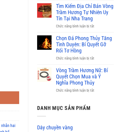
bao
phỉ
Tìm Kiếm Địa Chỉ Bán Vòng
nhiêu,
thúy
Trầm Hương Tự Nhiên Uy
nơi
màu
Tín Tại Nha Trang
bán
nào
uy
ở
Chức năng bình luận bị tắt
đắt
tín
Tìm
nhất
2026
Kiếm
Chọn Đá Phong Thủy Tăng
hiện
Địa
Tình Duyên: Bí Quyết Gỡ
nay?
Chỉ
Rối Tơ Hồng
Bảng
Bán
giá
ở
Chức năng bình luận bị tắt
Vòng
mới
Chọn
Trầm
2026
Đá
Vòng Trầm Hương Nữ: Bí
Hương
Phong
Quyết Chọn Mua và Ý
Tự
Thủy
ổi dần số lượng
Nghĩa Phong Thủy
Nhiên
Tăng
Uy
ở
Chức năng bình luận bị tắt
Tình
Tín
Vòng
Duyên:
Tại
Trầm
Bí
Nha
Hương
DANH MỤC SẢN PHẨM
Quyết
Trang
Nữ:
Gỡ
Bí
Rối
Quyết
Tơ
,
nhẫn hai
Dây chuyền vàng
Chọn
Hồng
ình hổ
,