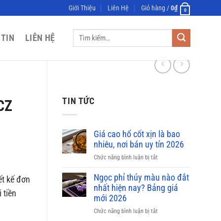
Giới Thiệu
Liên Hệ
Giỏ hàng /
0
₫
0
Tìm
 TIN
LIÊN HỆ
kiếm:
TIN TỨC
CZ
Giá cao hổ cốt xịn là bao
nhiêu, nơi bán uy tín 2026
ở
Chức năng bình luận bị tắt
Giá
cao
Ngọc phỉ thúy màu nào đắt
t kế đơn
hổ
nhất hiện nay? Bảng giá
 tiền
cốt
mới 2026
xịn
.
ở
Chức năng bình luận bị tắt
là
Ngọc