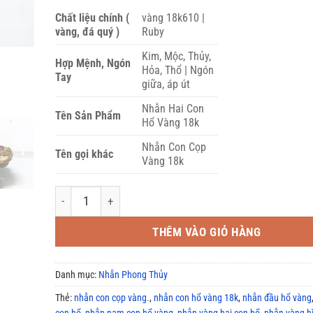
Chất liệu chính (
vàng 18k610 |
vàng, đá quý )
Ruby
Kim, Mộc, Thủy,
Hợp Mệnh, Ngón
Hỏa, Thổ | Ngón
Tay
giữa, áp út
Nhẫn Hai Con
Tên Sản Phẩm
Hổ Vàng 18k
Nhẫn Con Cọp
Tên gọi khác
Vàng 18k
Nhẫn hai con hổ đính Đá ruby CZ vàng 18k phong thủy tu
THÊM VÀO GIỎ HÀNG
Danh mục:
Nhẫn Phong Thủy
Thẻ:
nhẫn con cọp vàng.
,
nhẫn con hổ vàng 18k
,
nhẫn đầu hổ vàng
con hổ
,
nhẫn nam con hổ vàng
,
nhẫn vàng hai con hổ
,
nhẫn vàng h