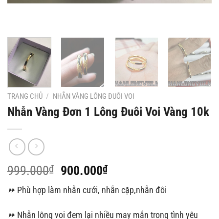
TRANG CHỦ
/
NHẪN VÀNG LÔNG ĐUÔI VOI
Nhẫn Vàng Đơn 1 Lông Đuôi Voi Vàng 10k
Giá
Giá
999.000
₫
900.000
₫
gốc
hiện
⏩
Phù hợp làm nhẫn cưới, nhẫn cặp,nhẫn đôi
là:
tại
999.000₫.
là:
⏩
Nhẫn lông voi đem lại nhiều may mắn trong tình yêu