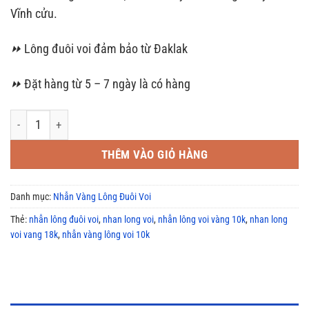
900.000₫.
Vĩnh cửu.
⏩
Lông đuôi voi đảm bảo từ Đaklak
⏩
Đặt hàng từ 5 – 7 ngày là có hàng
Nhẫn Vàng Đơn 1 Lông Đuôi Voi Vàng 10k số lượng
THÊM VÀO GIỎ HÀNG
Danh mục:
Nhẫn Vàng Lông Đuôi Voi
Thẻ:
nhẫn lông đuôi voi
,
nhan long voi
,
nhẫn lông voi vàng 10k
,
nhan long
voi vang 18k
,
nhẫn vàng lông voi 10k