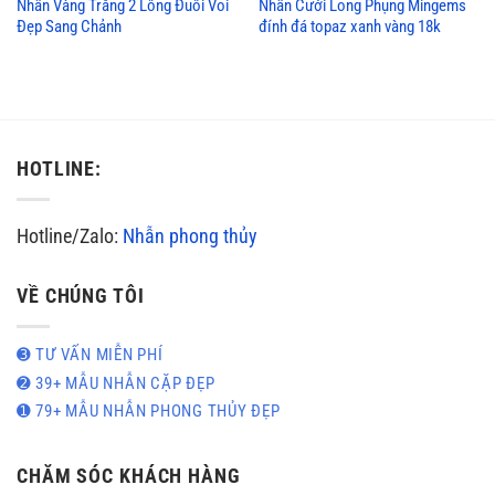
Nhẫn Vàng Trắng 2 Lông Đuôi Voi
Nhẫn Cưới Long Phụng Mingems
Đẹp Sang Chảnh
đính đá topaz xanh vàng 18k
HOTLINE:
Hotline/Zalo:
Nhẫn phong thủy
VỀ CHÚNG TÔI
➌ TƯ VẤN MIỄN PHÍ
➋ 39+ MẪU NHẪN CẶP ĐẸP
➊ 79+ MẪU NHẪN PHONG THỦY ĐẸP
CHĂM SÓC KHÁCH HÀNG