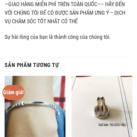
—GIAO HÀNG MIỄN PHÍ TRÊN TOÀN QUỐC—–
HÃY ĐẾN
VỚI CHÚNG TÔI ĐỂ CÓ ĐƯỢC SẢN PHẨM ƯNG Ý – DỊCH
VỤ CHĂM SÓC TỐT NHẤT CÓ THỂ
Sự hài lòng của bạn là thành công của chúng tôi.
SẢN PHẨM TƯƠNG TỰ
Giảm giá!