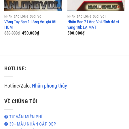
NHẪN BẠC LÔNG ĐUÔI VOI
NHẪN BẠC LÔNG ĐUÔI VOI
Vòng Tay Bạc 1 Lông Voi giá tốt
Nhẫn Bạc 2 Lông Voi đính đá xi
HCM
vàng 18k LẠ MẮT
Giá
Giá
650.000
₫
450.000
₫
500.000
₫
gốc
hiện
là:
tại
650.000₫.
là:
450.000₫.
HOTLINE:
Hotline/Zalo:
Nhẫn phong thủy
VỀ CHÚNG TÔI
➌ TƯ VẤN MIỄN PHÍ
➋ 39+ MẪU NHẪN CẶP ĐẸP