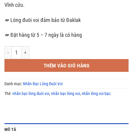
Vĩnh cửu.
⏩
Lông đuôi voi đảm bảo từ Đaklak
⏩
Đặt hàng từ 5 – 7 ngày là có hàng
Nhẫn Bạc 3 Lông Voi giá tốt HCM số lượng
THÊM VÀO GIỎ HÀNG
Danh mục:
Nhẫn Bạc Lông Đuôi Voi
Thẻ:
nhẫn bạc lông đuôi voi
,
nhẫn bạc lông voi
,
nhẫn lông voi bạc.
MÔ TẢ