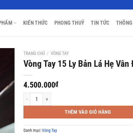
PHẨM
KIẾN THỨC
PHONG THUỶ
TIN TỨC
THÔNG
TRANG CHỦ
/
VÒNG TAY
Vòng Tay 15 Ly Bản Lá Hẹ Vân
4.500.000
₫
Vòng Tay 15 Ly Bản Lá Hẹ Vân Đẹp số lượng
THÊM VÀO GIỎ HÀNG
Danh mục:
Vòng Tay