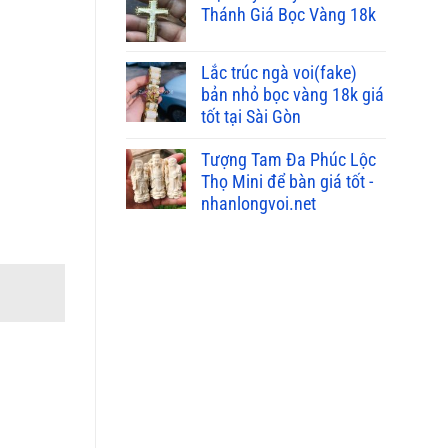
Thánh Giá Bọc Vàng 18k
33.000.000₫.
là:
31.000.000₫.
Lắc trúc ngà voi(fake)
bản nhỏ bọc vàng 18k giá
tốt tại Sài Gòn
Tượng Tam Đa Phúc Lộc
Thọ Mini để bàn giá tốt -
nhanlongvoi.net