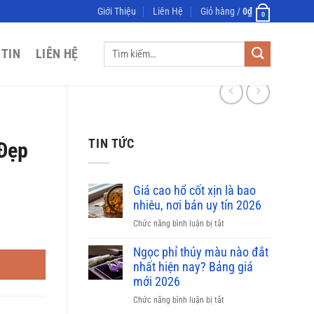
Giới Thiệu
Liên Hệ
Giỏ hàng /
0
₫
0
Tìm
 TIN
LIÊN HỆ
kiếm:
TIN TỨC
 Đẹp
Giá cao hổ cốt xịn là bao
nhiêu, nơi bán uy tín 2026
ở
Chức năng bình luận bị tắt
Giá
cao
Ngọc phỉ thúy màu nào đắt
hổ
nhất hiện nay? Bảng giá
cốt
mới 2026
xịn
ở
Chức năng bình luận bị tắt
là
Ngọc