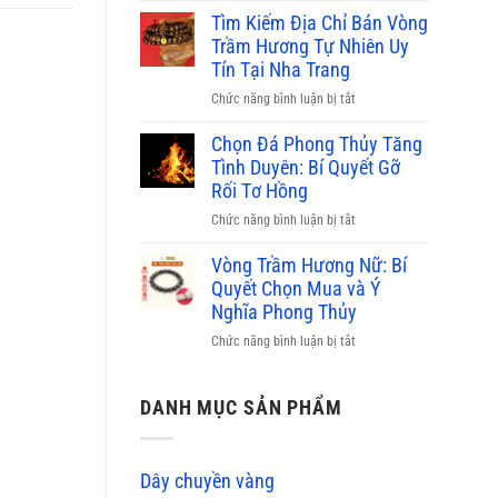
bao
phỉ
Tìm Kiếm Địa Chỉ Bán Vòng
nhiêu,
thúy
Trầm Hương Tự Nhiên Uy
nơi
màu
Tín Tại Nha Trang
bán
nào
uy
ở
Chức năng bình luận bị tắt
đắt
tín
Tìm
nhất
2026
Kiếm
Chọn Đá Phong Thủy Tăng
hiện
Địa
Tình Duyên: Bí Quyết Gỡ
nay?
Chỉ
Rối Tơ Hồng
Bảng
Bán
giá
ở
Chức năng bình luận bị tắt
Vòng
mới
Chọn
Trầm
2026
Đá
Vòng Trầm Hương Nữ: Bí
Hương
Phong
Quyết Chọn Mua và Ý
Tự
Thủy
Nghĩa Phong Thủy
Nhiên
Tăng
Uy
ở
Chức năng bình luận bị tắt
Tình
Tín
Vòng
Duyên:
Tại
Trầm
Bí
Nha
Hương
DANH MỤC SẢN PHẨM
Quyết
Trang
Nữ:
Gỡ
Bí
Rối
Quyết
Tơ
Dây chuyền vàng
Chọn
Hồng