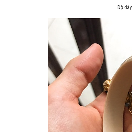
Độ dày