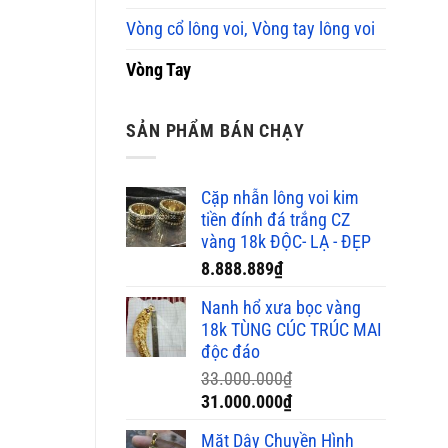
Vòng cổ lông voi, Vòng tay lông voi
Vòng Tay
SẢN PHẨM BÁN CHẠY
Cặp nhẫn lông voi kim
tiền đính đá trắng CZ
vàng 18k ĐỘC- LẠ - ĐẸP
8.888.889
₫
Nanh hổ xưa bọc vàng
18k TÙNG CÚC TRÚC MAI
độc đáo
33.000.000
₫
Giá
Giá
31.000.000
₫
gốc
hiện
Mặt Dây Chuyền Hình
là:
tại