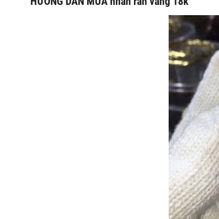
HƯỚNG DẪN MUA
nhẫn rắn vàng 18k