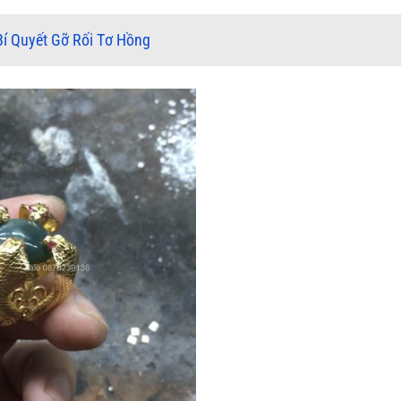
í Quyết Gỡ Rối Tơ Hồng