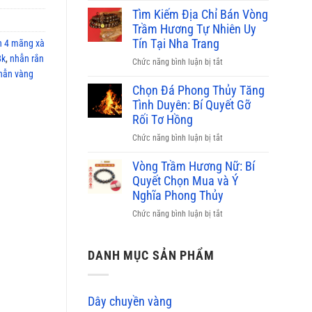
bao
phỉ
Tìm Kiếm Địa Chỉ Bán Vòng
nhiêu,
thúy
Trầm Hương Tự Nhiên Uy
nơi
màu
Tín Tại Nha Trang
bán
 4 mãng xà
nào
uy
8k
,
nhẫn rắn
ở
Chức năng bình luận bị tắt
đắt
tín
hẫn vàng
Tìm
nhất
2026
Kiếm
Chọn Đá Phong Thủy Tăng
hiện
Địa
Tình Duyên: Bí Quyết Gỡ
nay?
Chỉ
Rối Tơ Hồng
Bảng
Bán
giá
ở
Chức năng bình luận bị tắt
Vòng
mới
Chọn
Trầm
2026
Đá
Vòng Trầm Hương Nữ: Bí
Hương
Phong
Quyết Chọn Mua và Ý
Tự
Thủy
Nghĩa Phong Thủy
Nhiên
Tăng
Uy
ở
Chức năng bình luận bị tắt
Tình
Tín
Vòng
Duyên:
Tại
Trầm
Bí
Nha
Hương
DANH MỤC SẢN PHẨM
Quyết
Trang
Nữ:
Gỡ
Bí
Rối
Quyết
Tơ
Dây chuyền vàng
Chọn
Hồng