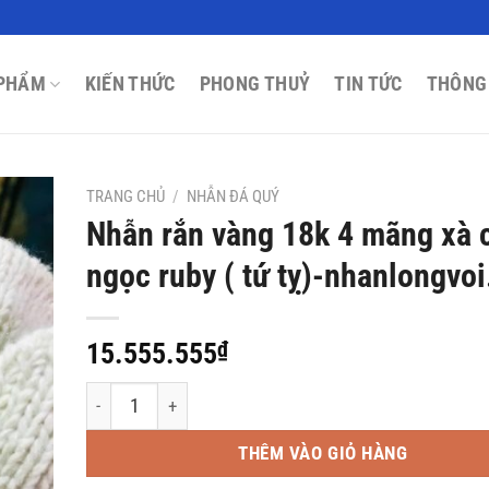
PHẨM
KIẾN THỨC
PHONG THUỶ
TIN TỨC
THÔNG
TRANG CHỦ
/
NHẪN ĐÁ QUÝ
Nhẫn rắn vàng 18k 4 mãng xà 
ngọc ruby ( tứ tỵ)-nhanlongvoi
15.555.555
₫
Nhẫn rắn vàng 18k 4 mãng xà chầu ngọc ruby ( tứ tỵ)-nh
THÊM VÀO GIỎ HÀNG