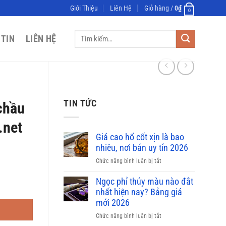
Giới Thiệu
Liên Hệ
Giỏ hàng /
0
₫
0
Tìm
 TIN
LIÊN HỆ
kiếm:
TIN TỨC
chầu
.net
Giá cao hổ cốt xịn là bao
nhiêu, nơi bán uy tín 2026
ở
Chức năng bình luận bị tắt
Giá
cao
Ngọc phỉ thúy màu nào đắt
anlongvoi.net số lượng
hổ
nhất hiện nay? Bảng giá
cốt
mới 2026
xịn
ở
Chức năng bình luận bị tắt
là
Ngọc