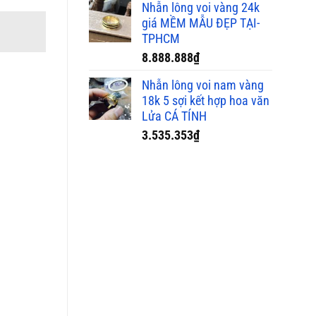
Nhẫn lông voi vàng 24k
giá MỀM MẪU ĐẸP TẠI-
TPHCM
8.888.888
₫
Nhẫn lông voi nam vàng
18k 5 sợi kết hợp hoa văn
Lửa CÁ TÍNH
3.535.353
₫