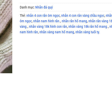
Danh mục:
Nhẫn đá quý
Thẻ:
nhẫn 4 con rắn ôm ngọc
,
nhẫn 4 con rắn vàng chầu ngọc
,
nhẫn
ôm ngọc
,
nhẫn nam hình rắn.
,
nhẫn rắn hổ mang
,
nhẫn rắn vàng 1
vàng.
,
nhẫn vàng 18k hình con rắn
,
nhẫn vàng 18k rắn hổ mang.
,
n
nam hình rắn
,
nhẫn vàng nam hổ mang
,
nhẫn vàng tuổi tỵ.