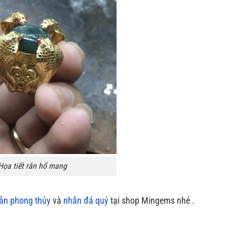
Họa tiết rắn hổ mang
ẫn phong thủy
và
nhẫn đá quý
tại shop Mingems nhé .