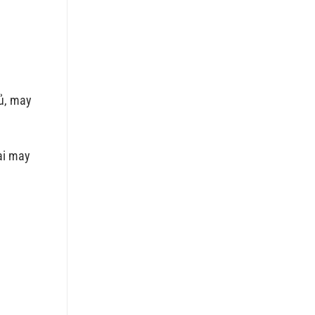
hủ, may
ại may