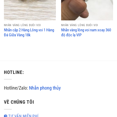
NHẪN VÀNG LÔNG ĐUÔI VOI
NHẪN VÀNG LÔNG ĐUÔI VOI
Nhẫn cặp 2 Hàng Lông voi 1 Hàng
Nhẫn vàng lông voi nam xoay 360
Đá Giữa Vàng 18k
độ độc lạ VIP
HOTLINE:
Hotline/Zalo:
Nhẫn phong thủy
VỀ CHÚNG TÔI
➌ TƯ VẤN MIỄN PHÍ