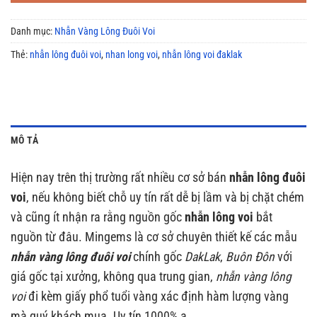
Danh mục:
Nhẫn Vàng Lông Đuôi Voi
Thẻ:
nhẫn lông đuôi voi
,
nhan long voi
,
nhẫn lông voi đaklak
MÔ TẢ
Hiện nay trên thị trường rất nhiều cơ sở bán
nhẫn lông đuôi
voi
, nếu không biết chỗ uy tín rất dễ bị lầm và bị chặt chém
và cũng ít nhận ra rằng nguồn gốc
nhẫn lông voi
bắt
nguồn từ đâu. Mingems là cơ sở chuyên thiết kế các mẫu
nhẫn vàng lông đuôi voi
chính gốc
DakLak
,
Buôn Đôn
với
giá gốc tại xưởng, không qua trung gian,
nhẫn vàng lông
voi
đi kèm giấy phổ tuổi vàng xác định hàm lượng vàng
mà quý khách mua. Uy tín 1000% ạ