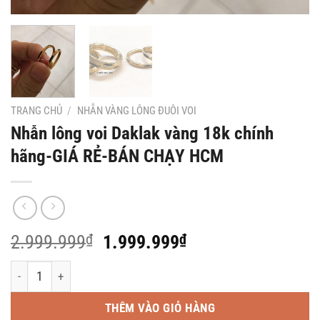
TRANG CHỦ
/
NHẪN VÀNG LÔNG ĐUÔI VOI
Nhẫn lông voi Daklak vàng 18k chính
hãng-GIÁ RẺ-BÁN CHẠY HCM
Giá
Giá
2.999.999
₫
1.999.999
₫
gốc
hiện
Nhẫn lông voi Daklak vàng 18k chính hãng-GIÁ RẺ-BÁN CHẠY HCM
là:
tại
2.999.999₫.
là:
THÊM VÀO GIỎ HÀNG
1.999.999₫.