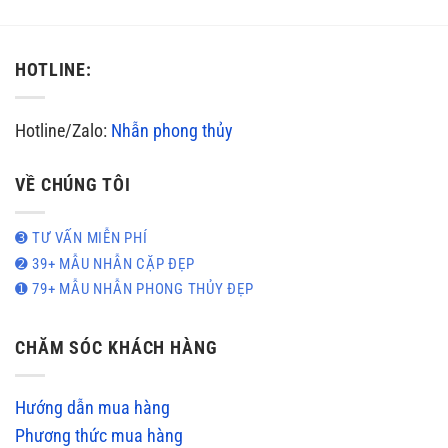
4.200.000₫.
HOTLINE:
Hotline/Zalo:
Nhẫn phong thủy
VỀ CHÚNG TÔI
➌ TƯ VẤN MIỄN PHÍ
➋ 39+ MẪU NHẪN CẶP ĐẸP
➊ 79+ MẪU NHẪN PHONG THỦY ĐẸP
CHĂM SÓC KHÁCH HÀNG
Hướng dẫn mua hàng
Phương thức mua hàng