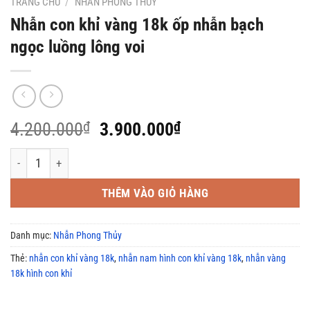
TRANG CHỦ
/
NHẪN PHONG THỦY
Nhẫn con khỉ vàng 18k ốp nhẫn bạch
ngọc luồng lông voi
Giá
Giá
4.200.000
₫
3.900.000
₫
gốc
hiện
Nhẫn con khỉ vàng 18k ốp nhẫn bạch ngọc luồng lông voi số lượng
là:
tại
4.200.000₫.
là:
THÊM VÀO GIỎ HÀNG
3.900.000₫.
Danh mục:
Nhẫn Phong Thủy
Thẻ:
nhẫn con khỉ vàng 18k
,
nhẫn nam hình con khỉ vàng 18k
,
nhẫn vàng
18k hình con khỉ