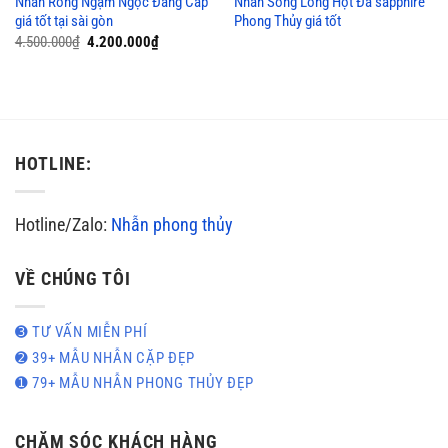
Nhẫn Rồng Ngậm Ngọc Đẳng Cấp
Nhẫn Song Long Hột Đá sapphire
giá tốt tại sài gòn
Phong Thủy giá tốt
Giá
Giá
4.500.000
₫
4.200.000
₫
gốc
hiện
là:
tại
4.500.000₫.
là:
4.200.000₫.
HOTLINE:
Hotline/Zalo:
Nhẫn phong thủy
VỀ CHÚNG TÔI
➌ TƯ VẤN MIỄN PHÍ
➋ 39+ MẪU NHẪN CẶP ĐẸP
➊ 79+ MẪU NHẪN PHONG THỦY ĐẸP
CHĂM SÓC KHÁCH HÀNG