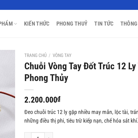
PHẨM
KIẾN THỨC
PHONG THUỶ
TIN TỨC
THÔNG
TRANG CHỦ
/
VÒNG TAY
Chuỗi Vòng Tay Đốt Trúc 12 Ly
Phong Thủy
2.200.000
₫
Đeo chuỗi trúc 12 ly gặp nhiều may mắn, lộc tài, trá
những điều thị phi, tiêu trừ kiếp nạn, chế hóa sát khí
Chuỗi Vòng Tay Đốt Trúc 12 Ly Theo Phong Thủy số lượn