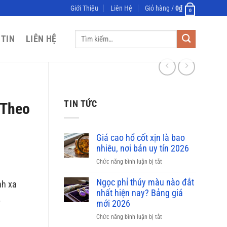
Giới Thiệu
Liên Hệ
Giỏ hàng /
0
₫
0
Tìm
 TIN
LIÊN HỆ
kiếm:
TIN TỨC
 Theo
Giá cao hổ cốt xịn là bao
nhiêu, nơi bán uy tín 2026
ở
Chức năng bình luận bị tắt
Giá
cao
Ngọc phỉ thúy màu nào đắt
nh xa
hổ
nhất hiện nay? Bảng giá
.
cốt
mới 2026
xịn
ở
Chức năng bình luận bị tắt
là
g
Ngọc