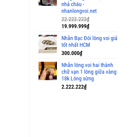
nhả châu -
6.500.000
nhanlongvoi.net
22.222.222
₫
Giá
Giá
19.999.999
₫
gốc
hiện
Nhẫn Bạc Đôi lông voi giá
là:
tại
tốt nhất HCM
22.222.222₫.
là:
300.000
₫
19.999.999₫.
Nhẫn lông voi hai thành
chữ vạn 1 lông giữa vàng
18k Lông sừng
2.222.222
₫