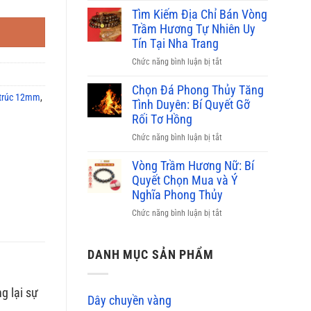
bao
phỉ
Tìm Kiếm Địa Chỉ Bán Vòng
nhiêu,
thúy
Trầm Hương Tự Nhiên Uy
nơi
màu
Tín Tại Nha Trang
bán
nào
uy
ở
Chức năng bình luận bị tắt
đắt
tín
Tìm
nhất
2026
Kiếm
Chọn Đá Phong Thủy Tăng
hiện
 trúc 12mm
,
Địa
Tình Duyên: Bí Quyết Gỡ
nay?
Chỉ
Rối Tơ Hồng
Bảng
Bán
giá
ở
Chức năng bình luận bị tắt
Vòng
mới
Chọn
Trầm
2026
Đá
Vòng Trầm Hương Nữ: Bí
Hương
Phong
Quyết Chọn Mua và Ý
Tự
Thủy
Nghĩa Phong Thủy
Nhiên
Tăng
Uy
ở
Chức năng bình luận bị tắt
Tình
Tín
Vòng
Duyên:
Tại
Trầm
Bí
Nha
Hương
DANH MỤC SẢN PHẨM
Quyết
Trang
Nữ:
Gỡ
Bí
Rối
g lại sự
Quyết
Tơ
Dây chuyền vàng
Chọn
Hồng