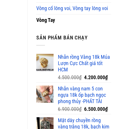
Vòng cổ lông voi, Vòng tay lông voi
Vòng Tay
SẢN PHẨM BÁN CHẠY
Nhẫn rồng Vàng 18k Múa
Lượn Cực Chất giá tốt
HCM
Giá
Giá
4.500.000
₫
4.200.000
₫
gốc
hiện
Nhẫn vàng nam 5 con
là:
tại
ngựa 18k ốp bạch ngọc
4.500.000₫.
là:
phong thủy -PHÁT TÀI
4.200.000
Giá
Giá
6.900.000
₫
6.500.000
₫
gốc
hiện
Mặt dây chuyền rồng
là:
tại
vàng trắng 18k, bạch kim
6.900.000₫.
là: