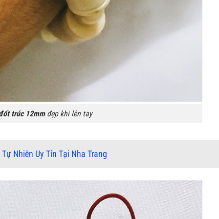
 đốt trúc 12mm
đẹp khi lên tay
Tự Nhiên Uy Tín Tại Nha Trang