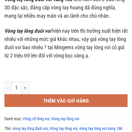
là:
tại
3D đặc sắc, đẳng cấp vòng tay hoang dã đúng nghĩa,
19.000.000₫.
là:
mang lại nhiều may mắn và an lành cho chủ nhân.
17.000.000₫.
Vòng tay lông đuôi voi
hiện nay trên thị trường xuất hiện rất
nhiều với những mức giá khác nhau, vậy giá vòng tay lông
đuôi voi bao nhiêu ? tại Mingems vòng tay lông voi có giá
từ 2 triệu trở lên đối với vòng bọc vàng ạ.
Vòng tay lông đuôi voi nam 2 đầu rồng 3D kết hợp 54 sợi lông ĐẲ
THÊM VÀO GIỎ HÀNG
Danh mục:
Vòng cổ lông voi, Vòng tay lông voi
Thẻ:
vòng tay lông đuôi voi
,
Vòng tay lông voi
,
vòng tay lông voi vàng 18k