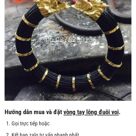
Hướng dẫn mua và đặt
vòng tay lông đuôi voi
.
Gọi trực tiếp hoặc
Kết bạn zalo tư vấn nhanh nhất