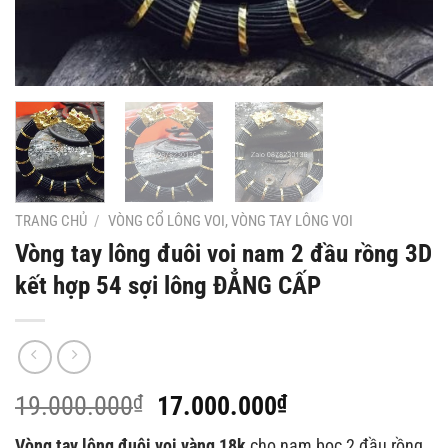
TRANG CHỦ
/
VÒNG CỔ LÔNG VOI, VÒNG TAY LÔNG VOI
Vòng tay lông đuôi voi nam 2 đầu rồng 3D
kết hợp 54 sợi lông ĐẲNG CẤP
Giá
Giá
19.000.000
₫
17.000.000
₫
gốc
hiện
Vòng tay lông đuôi voi vàng 18k
cho nam bọc 2 đầu rồng