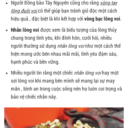
Người Đồng bào Tây Nguyên cũng cho rằng
vòng tay
lông đuôi voi
có thể giúp bạn tránh gió độc một cách
hiệu quả , đặc biệt là khi kết hợp với
vòng bạc lông voi
.
Nhẫn lông voi
được xem là biểu tượng của lòng thủy
chung trong tình yêu, khi đính hôn, cưới hỏi, nhiều
người thường sử dụng
nhẫn lông voi
như một cách thể
hiện mong ước bên nhau mãi mãi, tình yêu đậm sâu,
hạnh phúc và bền vững.
Nhiều người tin rằng một chiếc
nhẫn lông voi
hay một
sợi lông voi khi mang bên mình sẽ mang lại sự may
mắn , bình an trong cuộc sống nên họ luôn coi trọng và
bảo vệ chiếc nhẫn này.