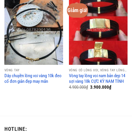
Giảm giá!
VÒNG TAY
VÒNG CỔ LÔNG VOI, VÒNG TAY LÔNG VOI
Dây chuyền lông voi vàng 10k đeo
Vòng tay lông voi nam bản dẹp 14
cổ đơn giản đẹp may mắn
sợi vàng 18k CỰC KỲ NAM TÍNH
Giá
Giá
4.900.000
₫
3.900.000
₫
gốc
hiện
là:
tại
4.900.000₫.
là:
3.900.000₫.
HOTLINE: