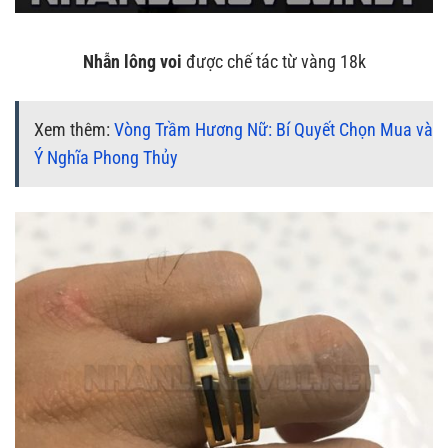
Nhẫn lông voi
được chế tác từ vàng 18k
Xem thêm:
Vòng Trầm Hương Nữ: Bí Quyết Chọn Mua và
Ý Nghĩa Phong Thủy