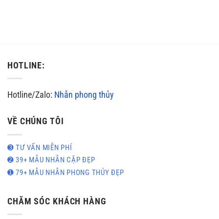
HOTLINE:
Hotline/Zalo:
Nhẫn phong thủy
VỀ CHÚNG TÔI
➌ TƯ VẤN MIỄN PHÍ
➋ 39+ MẪU NHẪN CẶP ĐẸP
➊ 79+ MẪU NHẪN PHONG THỦY ĐẸP
CHĂM SÓC KHÁCH HÀNG