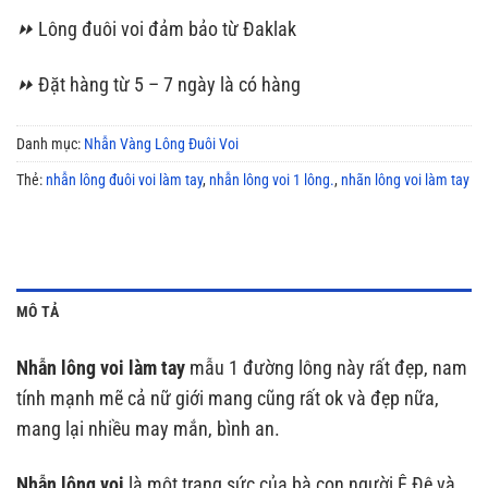
⏩
Lông đuôi voi đảm bảo từ Đaklak
⏩
Đặt hàng từ 5 – 7 ngày là có hàng
Danh mục:
Nhẫn Vàng Lông Đuôi Voi
Thẻ:
nhẫn lông đuôi voi làm tay
,
nhẫn lông voi 1 lông.
,
nhãn lông voi làm tay
MÔ TẢ
Nhẫn lông voi làm tay
mẫu 1 đường lông này rất đẹp, nam
tính mạnh mẽ cả nữ giới mang cũng rất ok và đẹp nữa,
mang lại nhiều may mắn, bình an.
Nhẫn lông voi
là một trang sức của bà con người Ê Đê và