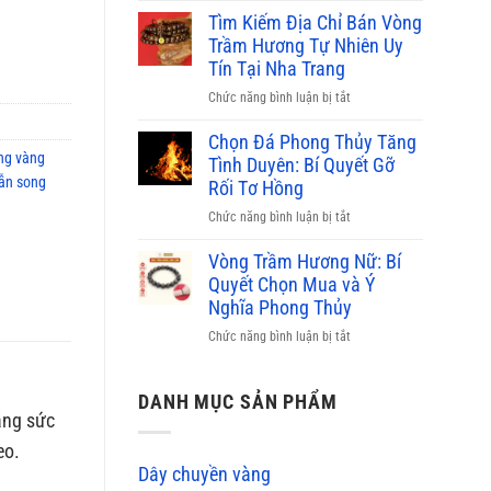
bao
phỉ
Tìm Kiếm Địa Chỉ Bán Vòng
nhiêu,
thúy
Trầm Hương Tự Nhiên Uy
nơi
màu
Tín Tại Nha Trang
bán
nào
uy
ở
Chức năng bình luận bị tắt
đắt
tín
Tìm
nhất
2026
Kiếm
Chọn Đá Phong Thủy Tăng
hiện
ng vàng
Địa
Tình Duyên: Bí Quyết Gỡ
nay?
Chỉ
ẫn song
Rối Tơ Hồng
Bảng
Bán
giá
ở
Chức năng bình luận bị tắt
Vòng
mới
Chọn
Trầm
2026
Đá
Vòng Trầm Hương Nữ: Bí
Hương
Phong
Quyết Chọn Mua và Ý
Tự
Thủy
Nghĩa Phong Thủy
Nhiên
Tăng
Uy
ở
Chức năng bình luận bị tắt
Tình
Tín
Vòng
Duyên:
Tại
Trầm
Bí
Nha
Hương
DANH MỤC SẢN PHẨM
Quyết
Trang
ăng sức
Nữ:
Gỡ
Bí
Rối
eo.
Quyết
Tơ
Dây chuyền vàng
Chọn
Hồng