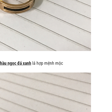
hầu ngọc đá xanh
lá hợp mệnh mộc