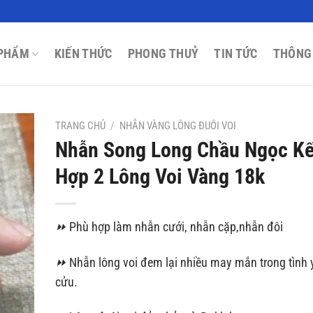
PHẨM
KIẾN THỨC
PHONG THUỶ
TIN TỨC
THÔNG
TRANG CHỦ
/
NHẪN VÀNG LÔNG ĐUÔI VOI
Nhẫn Song Long Chầu Ngọc Kế
Hợp 2 Lông Voi Vàng 18k
⏩
Phù hợp làm nhẫn cưới, nhẫn cặp,nhẫn đôi
⏩
Nhẫn lông voi đem lại nhiều may mắn trong tình 
cửu.