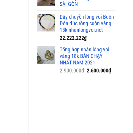
SÀI GÒN
Dây chuyền lông voi Buôn
Đôn đúc rồng cuộn vàng
18k-nhanlongvoi.net
22.222.222
₫
Tổng hợp nhẫn lông voi
vàng 18k BÁN CHẠY
NHẤT NĂM 2021
Giá
Giá
2.900.000
₫
2.600.000
₫
gốc
hiện
là:
tại
2.900.000₫.
là:
2.600.000