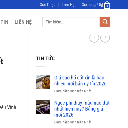
Giới Thiệu
Liên Hệ
Giỏ hàng /
0
₫
0
Tìm
 TIN
LIÊN HỆ
kiếm:
TIN TỨC
t
Giá cao hổ cốt xịn là bao
nhiêu, nơi bán uy tín 2026
ở
Chức năng bình luận bị tắt
Giá
cao
Ngọc phỉ thúy màu nào đắt
yêu Vĩnh
hổ
nhất hiện nay? Bảng giá
cốt
mới 2026
xịn
ở
Chức năng bình luận bị tắt
là
Ngọc