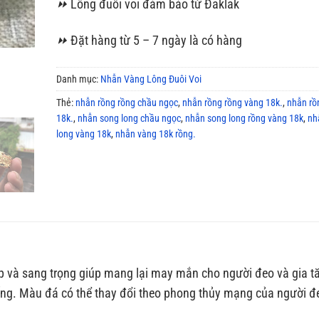
⏩
Lông đuôi voi đảm bảo từ Đaklak
⏩
Đặt hàng từ 5 – 7 ngày là có hàng
Danh mục:
Nhẫn Vàng Lông Đuôi Voi
Thẻ:
nhẫn rồng rồng chầu ngọc
,
nhẫn rồng rồng vàng 18k.
,
nhẫn rồ
18k.
,
nhẫn song long chầu ngọc
,
nhẫn song long rồng vàng 18k
,
nh
long vàng 18k
,
nhẫn vàng 18k rồng.
ẹp và sang trọng giúp mang lại may mắn cho người đeo và gia t
ng. Màu đá có thể thay đổi theo phong thủy mạng của người đ