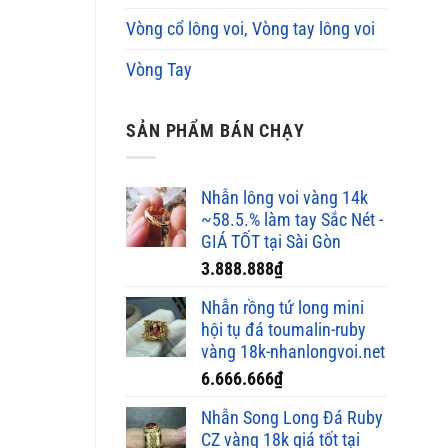
Vòng cổ lông voi, Vòng tay lông voi
Vòng Tay
SẢN PHẨM BÁN CHẠY
Nhẫn lông voi vàng 14k
~58.5.% làm tay Sắc Nét -
GIÁ TỐT tại Sài Gòn
3.888.888
₫
Nhẫn rồng tứ long mini
hội tụ đá toumalin-ruby
vàng 18k-nhanlongvoi.net
6.666.666
₫
Nhẫn Song Long Đá Ruby
CZ vàng 18k giá tốt tại